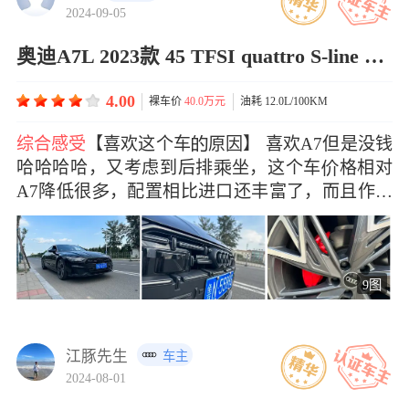
2024-09-05
奥迪A7L 2023款 45 TFSI quattro S-line 黑武士版
4.00
裸车价
40.0万元
油耗 12.0L/100KM
综合感受
【喜欢这个车原因】 喜欢A7但是没钱
哈哈哈哈，又考虑到后排坐，这个车格相对
A7降低很，配置相比进口还丰富了，而且作为
一&#x
9图
江豚先生
车主
2024-08-01