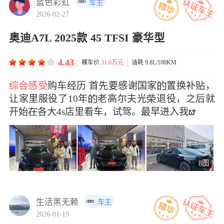
蓝色彩虹
车主
2026-02-27
奥迪A7L 2025款 45 TFSI 豪华型
4.43
裸车价
31.0万元
油耗 9.8L/100KM
综合感受
购车经历 首先要感谢国家置换补贴，
让家里服役了10年老高尔夫光退役，之后就
开始各大4s店里看车，试驾。最早进入我ຜ
8图
生活黑无赖
车主
2026-01-19