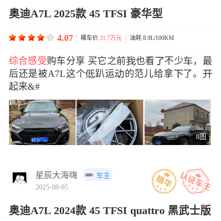
奥迪A7L 2025款 45 TFSI 豪华型
4.07
裸车价
31.7万元
油耗 8.9L/100KM
综合感受
购车分享 买它之前也看不少，最
后还是被A7L这个趴运的范儿给拿了。
起来&#x
8图
星辰大海嗨
车主
2025-08-05
奥迪A7L 2024款 45 TFSI quattro 黑武士版