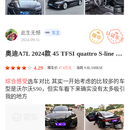
7图
此生无憾
车主
2024-09-11
奥迪A7L 2024款 45 TFSI quattro S-line 影武士版
4.29
裸车价
47.6万元
油耗 9.8L/100KM
综合感受
车对比 其一开始考虑比较的车
型是沃尔沃S90，但实车下来确实没有太多引
我地方
9图