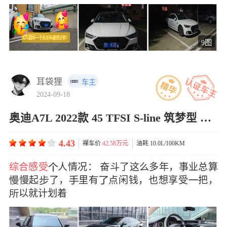
9图
耳袋狸
车主
2024-09-18
奥迪A7L 2022款 45 TFSI S-line 筑梦型 流晶套装
4.43
裸车价
42.58万元
油耗 10.0L/100KM
综合感受
人情况： 奋斗了这么多年，事业总算
慢起了，里有点闲钱，也想享受把，
以就计划着