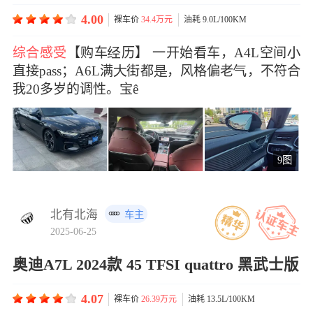
4.00
裸车价
34.4万元
油耗 9.0L/100KM
综合感受
【购车历】 一开始看车，A4L空间
直接pass；A6L满街都，风格偏老，不符合
我20多岁的调性。宝ê
9图
北有北海
车主
2025-06-25
奥迪A7L 2024款 45 TFSI quattro 黑武士版
4.07
裸车价
26.39万元
油耗 13.5L/100KM