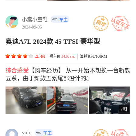
小嵩小童鞋
车主
2024-09-05
奥迪A7L 2024款 45 TFSI 豪华型
4.36
裸车价
34.0万元
油耗 9.9L/100KM
综合感受
【购车历】 从开始想换台新
五系，由于款五尾部计的â
7图
yolo
车主