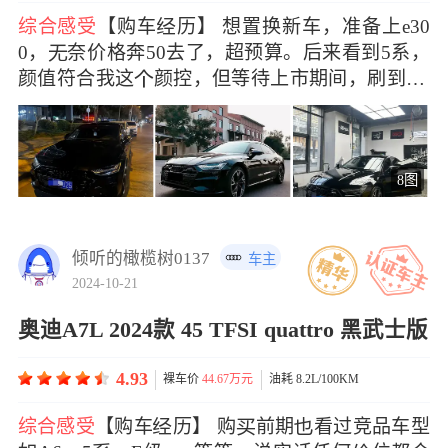
综合感受
【购车历】 想置换新车，准备上e30
0，奈价格奔50去了，超预算。后来看到5系，
颜值符合我这颜控，但等待上市期间，刷到A7
L降
8图
倾听的橄榄树0137
车主
2024-10-21
奥迪A7L 2024款 45 TFSI quattro 黑武士版
4.93
裸车价
44.67万元
油耗 8.2L/100KM
综合感受
【购车历】 购前期看过竞品车型