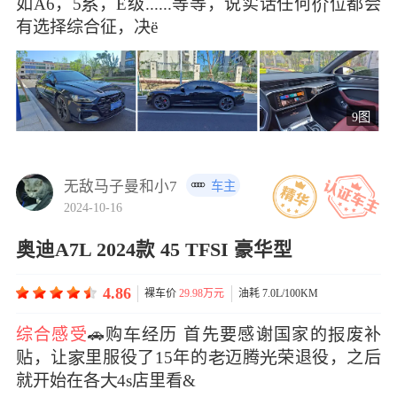
如A6，5，E级......等等，说实话任何位都会
有选择综合征，决ë
9图
无敌马子曼和小7
车主
2024-10-16
奥迪A7L 2024款 45 TFSI 豪华型
4.86
裸车价
29.98万元
油耗 7.0L/100KM
综合感受
🚗购经历 首先要感谢国家的废补
贴，让里服役了15年的迈腾荣退役，之后
就开始在各4s店里看&