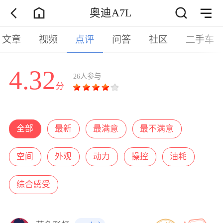
奥迪A7L
文章
视频
点评
问答
社区
二手车
4.32
26人参与
分
全部
最新
最满意
最不满意
空间
外观
动力
操控
油耗
综合感受