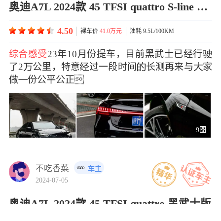
奥迪A7L 2024款 45 TFSI quattro S-line 黑武士版
4.50
裸车价
41.0万元
油耗 9.5L/100KM
综合感受
23年10月份提车，目前黑武士已经行
了2公里，特意过一段时间长测再来与家
做份公平公正
9图
不吃香菜
车主
2024-07-05
奥迪A7L 2024款 45 TFSI quattro 黑武士版