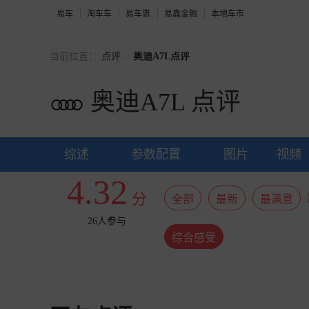
易车
淘车车
易车惠
易鑫金融
本地车市
>
当前位置：
点评
奥迪A7L点评
奥迪A7L
点评
综述
参数配置
图片
视频
4.32
分
全部
最新
最满意
26人参与
综合感受