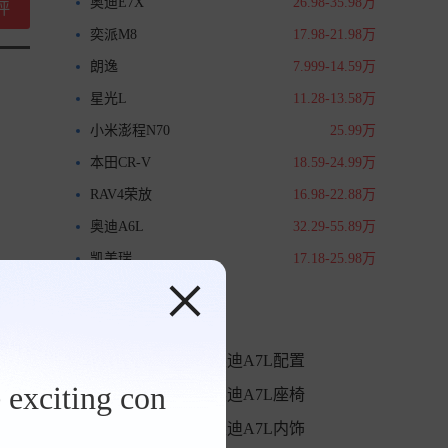
奥迪E7X
26.98-35.98万
评
奕派M8
17.98-21.98万
朗逸
7.999-14.59万
星光L
11.28-13.58万
小米澎程N70
25.99万
本田CR-V
18.59-24.99万
RAV4荣放
16.98-22.88万
奥迪A6L
32.29-55.89万
凯美瑞
17.18-25.98万
专题
奥迪A7L上市
奥迪A7L配置
 exciting con
奥迪A7L车身
奥迪A7L座椅
奥迪A7L新车
奥迪A7L内饰