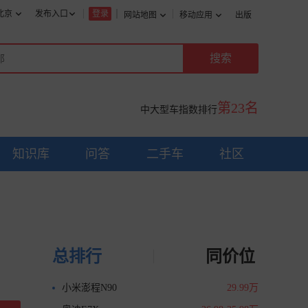
北京
发布入口
登录
网站地图
移动应用
出版
第23名
中大型车指数排行
知识库
问答
二手车
社区
总排行
同价位
小米澎程N90
29.99万