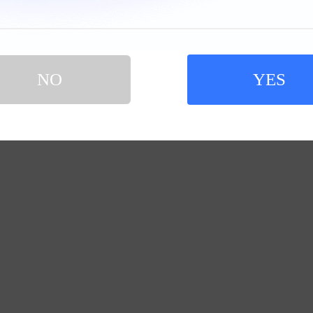
NO
YES