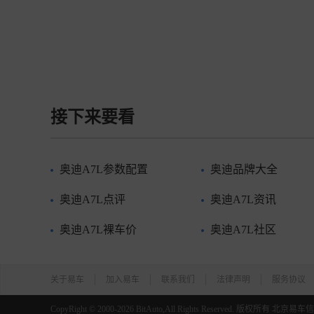
接下来要看
奥迪A7L参数配置
奥迪品牌大全
奥迪A7L点评
奥迪A7L资讯
奥迪A7L裸车价
奥迪A7L社区
关于易车
加入易车
联系我们
法律声明
服务协议
CopyRight ©
2000-2026
BitAuto,All Rights Reserved. 版权所有 