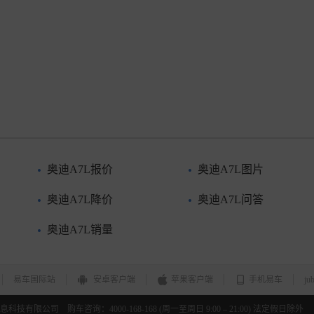
奥迪A7L报价
奥迪A7L图片
奥迪A7L降价
奥迪A7L问答
奥迪A7L销量
易车国际站
安卓客户端
苹果客户端
手机易车
ju
北京易车信息科技有限公司 购车咨询：4000-168-168 (周一至周日 9:00 – 21:00) 法定假日除外