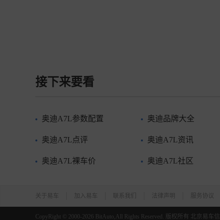
接下来要看
奥迪A7L参数配置
奥迪品牌大全
奥迪A7L点评
奥迪A7L资讯
奥迪A7L裸车价
奥迪A7L社区
关于易车
加入易车
联系我们
法律声明
服务协议
CopyRight ©
2000-2026
BitAuto,All Rights Reserved. 版权所有 