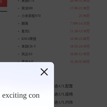
奥迪E7X
26.98-35.98万
评
奕派M8
17.98-21.98万
小米澎程N70
25.99万
朗逸
7.999-14.59万
星光L
11.28-13.58万
RAV4荣放
16.98-22.88万
本田CR-V
18.59-24.99万
风云A9
10.99-12.99万
奥迪A6L
32.29-55.89万
专题
奥迪A7L上市
奥迪A7L配置
 exciting con
奥迪A7L车身
奥迪A7L座椅
奥迪A7L新车
奥迪A7L内饰