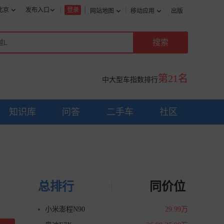
北京
发布入口
登录
网站地图
移动应用
出版
第21名
中大型车指数排行
知识库
问答
二手车
社区
总排行
同价位
小米澎程N90
29.99万