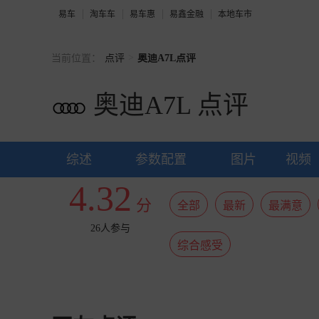
易车
淘车车
易车惠
易鑫金融
本地车市
>
当前位置：
点评
奥迪A7L点评
奥迪A7L
点评
综述
参数配置
图片
视频
4.32
分
全部
最新
最满意
26人参与
综合感受