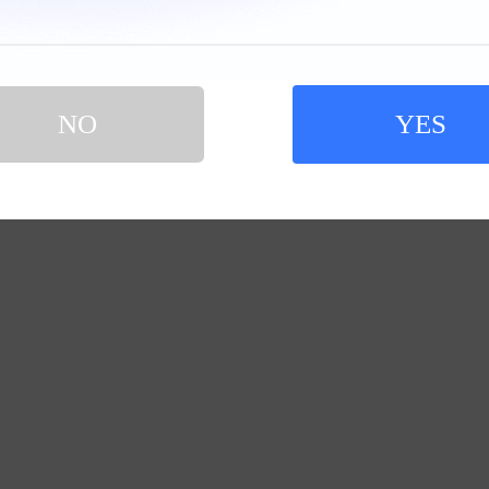
NO
YES