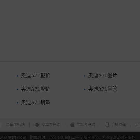
奥迪A7L报价
奥迪A7L图片
奥迪A7L降价
奥迪A7L问答
奥迪A7L销量
易车国际站
安卓客户端
苹果客户端
手机易车
ju
北京易车信息科技有限公司 购车咨询：4000-168-168 (周一至周日 9:00 – 21:00) 法定假日除外