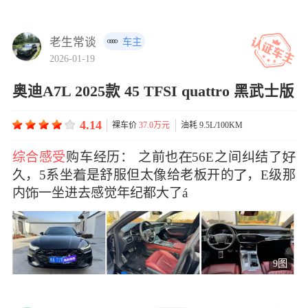
老生常谈
车主
2026-01-19
奥迪A7L 2025款 45 TFSI quattro 黑武士版
4.14
裸车价
37.0万元
油耗 9.5L/100KM
综合感受
购车经历： 之前也56E之间纠结了
久，5系坐是舒服但太像给老板开的，E级那
内一坐进去感觉年纪都大了á
9图