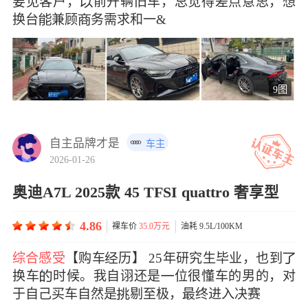
要见客户，前开辆旧车，总觉得差点意思，想
换台兼顾务需求和一&
9图
自主品牌才是
车主
2026-01-26
奥迪A7L 2025款 45 TFSI quattro 奢享型
4.86
裸车价
35.0万元
油耗 9.5L/100KM
综合感受
【购车历】 25年研究生毕业，也到
换车时候。我自诩还是位很懂车的男的，对
于自己买车自然是剔至极，最终进入决赛