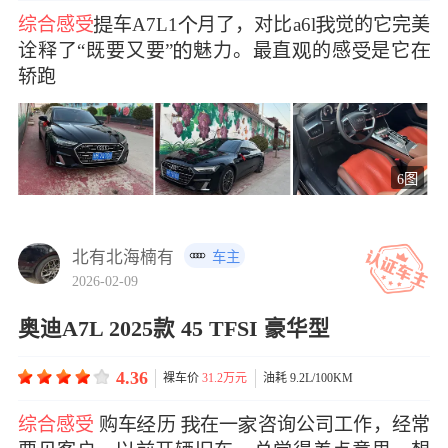
综合感受
车A7L1月了，对比a6l觉的它完美
诠释了“既要又要”魅力。最直的感是它
轿跑
6图
北有北海楠有
车主
2026-02-09
奥迪A7L 2025款 45 TFSI 豪华型
4.36
裸车价
31.2万元
油耗 9.2L/100KM
综合感受
购车历 在一咨询公司工作，经常