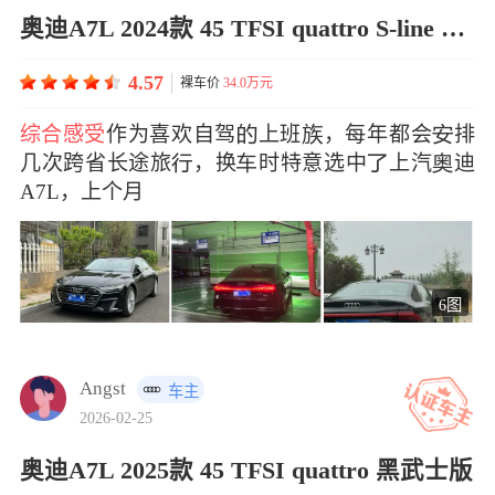
奥迪A7L 2024款 45 TFSI quattro S-line 见远型 流晶套装
4.57
裸车价
34.0万元
综合感受
作为喜欢自驾上班，每年都会排
几次跨省长途旅，换时特意选中上汽迪
A7L，上个月
6图
Angst
车主
2026-02-25
奥迪A7L 2025款 45 TFSI quattro 黑武士版