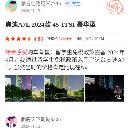
豪言壮语稻米7396
车主
2026-01-15
奥迪A7L 2024款 45 TFSI 豪华型
4.86
裸车价
34.0万元
油耗 10.0L/100KM
综合感受
购车背：留学生免税政策香 2024年
4月，通过留学生免税政策入手这台迪A7
L。虽然当时的价格肯定比现在&#
9图
驰骋天下珊瑚8206
2026-01-12