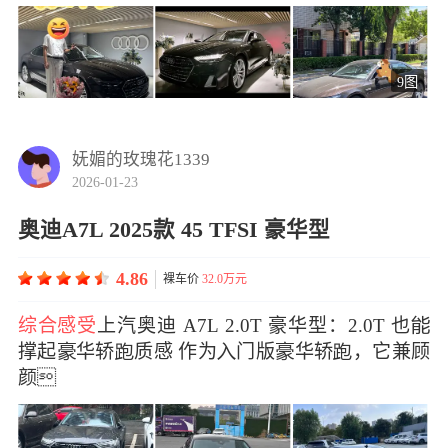
9图
妩媚的玫瑰花1339
2026-01-23
奥迪A7L 2025款 45 TFSI 豪华型
4.86
裸车价
32.0万元
综合感受
上汽奥迪 A7L 2.0T 豪华型：2.0T 也
撑起华轿质感 作为门版华轿，它兼顾
颜