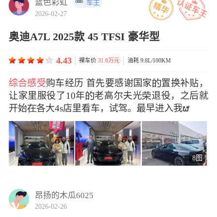
蓝色彩虹
车主
2026-02-27
奥迪A7L 2025款 45 TFSI 豪华型
4.43
裸车价
31.0万元
油耗 9.8L/100KM
综合感受
购车经历 首先要感谢国家置换补贴，
让家里服役了10年老高尔夫光退役，之后就
开始各大4s店里看车，试驾。最早进入我ຜ
8图
昂扬的木瓜6025
2026-02-26