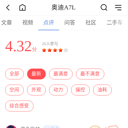
奥迪A7L
文章
视频
点评
问答
社区
二手车
4.32
26人参与
分
全部
最新
最满意
最不满意
空间
外观
动力
操控
油耗
综合感受