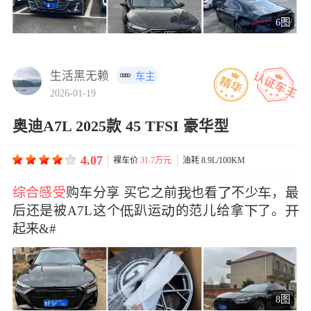
6图
生活黑无赖
车主
2026-01-19
奥迪A7L 2025款 45 TFSI 豪华型
4.07
裸车价
31.7万元
油耗 8.9L/100KM
综合感受
购车分享 买它之前也看不少，最
后还是被A7L这个趴运的范儿给拿了。
起来&#x
8图