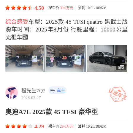
4.50
裸车价
39.0万元
油耗 10.0L/100KM
综合感受
型：2025款 45 TFSI quattro 黑武士版
购车时：2025年8月份 行里程：10000公里
框车๞
6图
程先生7Q7
车主
2026-02-17
奥迪A7L 2025款 45 TFSI 豪华型
4.29
裸车价
29.6万元
油耗 10.2L/100KM