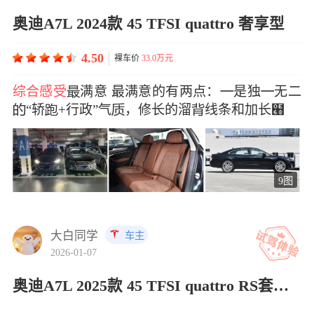
奥迪A7L 2024款 45 TFSI quattro 奢享型
4.50
裸车价
33.0万元
综合感受
满意 最满意的有两点：是独无二
“轿+行政”气，修长的溜线条和加长๨
9图
大白同学
车主
2026-01-07
奥迪A7L 2025款 45 TFSI quattro RS套件竞速版