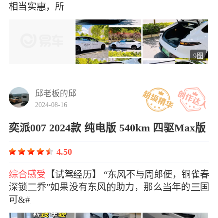
相当实，所
9图
邱老板的邱
2024-08-16
奕派007 2024款 纯电版 540km 四驱Max版
4.50
综合感受
【试驾历】 “东不与郎便，铜雀春
深锁乔”如果没有东风助力，那么年的国
可&#x