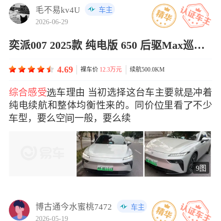
毛不易kv4U
车主
2026-06-29
奕派007 2025款 纯电版 650 后驱Max巡航版
4.69
裸车价
12.3万元
续航500.0KM
综合感受
车理由 当初选择这台车主要就冲着
纯电续航和整体均衡性来的。同价里看不少
型，要么空一般，要么续
9图
博古通今水蜜桃7472
车主
2026-05-19