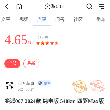
奕派007
文章
视频
点评
问答
社区
二手车
4.65
128人参与
分
全部
最新
四方车事
车主
2024-08-27
奕派007 2024款 纯电版 540km 四驱Max版