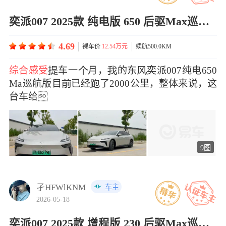
奕派007 2025款 纯电版 650 后驱Max巡航版
4.69
裸车价
12.54万元
续航500.0KM
综合感受
车一月，的东奕派007纯电650
Max巡航版目已经了2000公里，整体来说，这
台车给
9图
孑HFWlKNM
车主
2026-05-18
奕派007 2025款 增程版 230 后驱Max巡航版