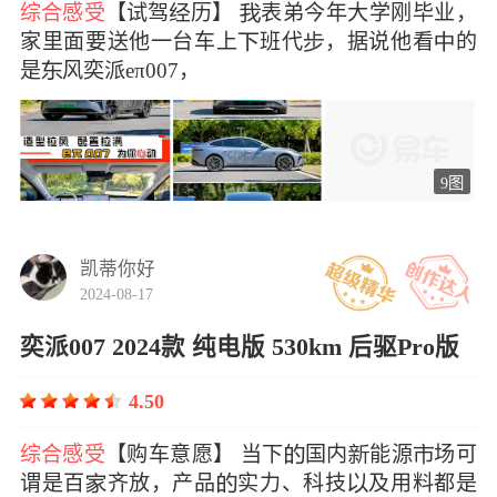
综合感受
【试驾历】 表弟今年大学刚毕业，
家里面要送他一台车上班代，据说他看的
是风奕派eπ007，
9图
凯蒂你好
2024-08-17
奕派007 2024款 纯电版 530km 后驱Pro版
4.50
综合感受
【购车意愿】 当下国内能源场可
谓是百齐放，产品实力、科技及用料都是