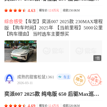
4.63
裸车价
12.0万元
续航150.0KM
综合感受
【车型】奕派007 2025款 230MAX增程
 【购车时】2025年 【前里程】5000公里
【购车理由】 当时车主要想买
7图
成熟的甜蜜松鼠1361
车主
2026-03-11
奕派007 2025款 纯电版 650 后驱Max巡航版
4.69
裸车价
12.4万元
续航520.0KM