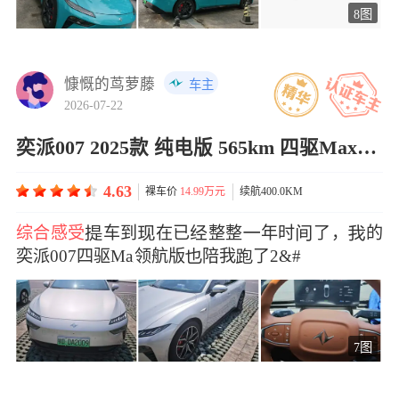
8图
慷慨的茑萝藤
车主
2026-07-22
奕派007 2025款 纯电版 565km 四驱Max领航版
4.63
裸车价
14.99万元
续航400.0KM
综合感受
车到在已整整年时了，的
奕派007四驱Max领航版陪我了2&#
7图