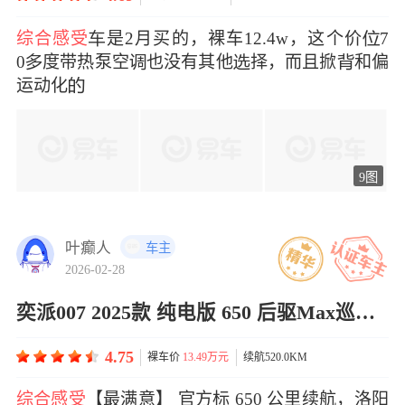
综合感受
是2月买的，裸车12.4w，这个价7
0度带热泵空也没有其他择，而且掀和偏
运动化
9图
叶癫人
车主
2026-02-28
奕派007 2025款 纯电版 650 后驱Max巡航版
4.75
裸车价
13.49万元
续航520.0KM
综合感受
【最满意】 官方标 650 公里续航，洛阳