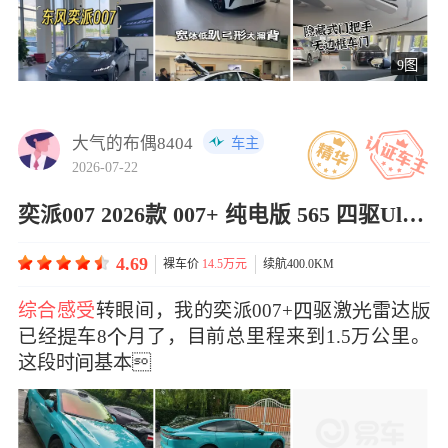
9图
大气的布偶8404
车主
2026-07-22
奕派007 2026款 007+ 纯电版 565 四驱Ultra+激光雷达版
4.69
裸车价
14.5万元
续航400.0KM
综合感受
转眼间，我的奕派007+驱激雷达
已经车8月了，目前总里程来到1.5万公里。
这段时基本