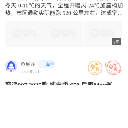
冬天 0-10℃的天气，全程开暖风 24℃加座椅加
热，区通勤实际跑 520 公里左右，达成率
稳 8
9图
鱼星逐
车主
2026-01-21
奕派007 2025款 纯电版 650 后驱Max巡航版
4.63
裸车价
12.99万元
续航400.0KM
综合感受
【购车历】 买这前我拖了差多一
年，手机里到处是评和试驾视频，预算十万
出头，想要一辆纯电跑，&