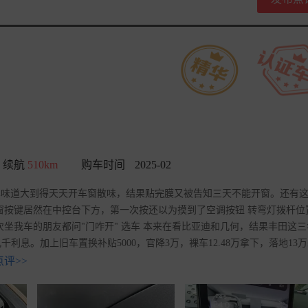
续航
510km
购车时间
2025-02
新车味道大到得天天开车窗散味，结果贴完膜又被告知三天不能开窗。还有
窗按键居然在中控台下方，第一次按还以为摸到了空调按钮 转弯灯拨杆位
坐我车的朋友都问"门咋开" 选车 本来在看比亚迪和几何，结果丰田这三
息。加上旧车置换补贴5000，官降3万，裸车12.48万拿下，落地13
评>>