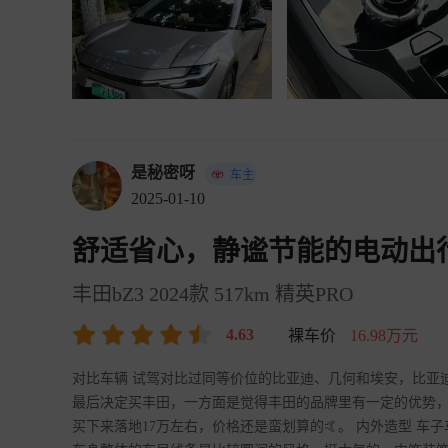
是秘密呀
车主
2025-01-10
舒适省心，静谧节能的电动出
丰田bZ3 2024款 517km 精英PRO
4.63
裸车价
16.98万元
对比车辆 试驾对比过同等价位的比亚迪、几何和埃安，比亚迪
最后决定买丰田，一方面是觉得丰田的品牌里有一定的优势
买下来落地17万左右，价格还是蛮划算的🤙。 内外造型 