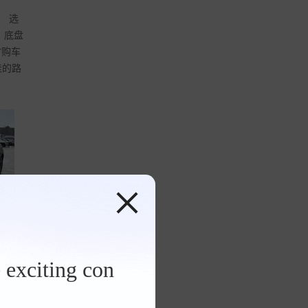
。 选
，底盘
时购车
洼的路
 张
 exciting con