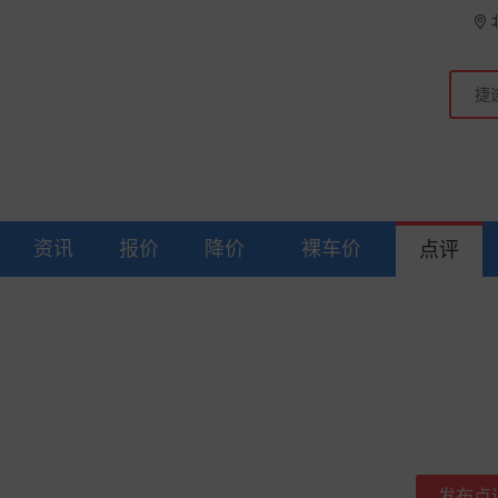
资讯
报价
降价
裸车价
点评
发布点