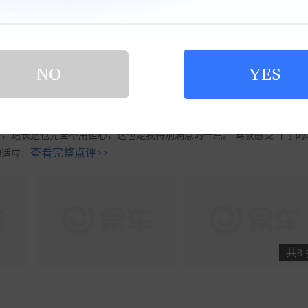
续航
470km
购车时间
2023-10
NO
YES
家里之前就开丰田车型，品质确实不错，很耐造，作为一台家用车实用性和经
够用了，所以才考虑再入手一辆电车。丰田这台车外形简简单单，挺喜欢
新的体验，所以就以裸车15.8万的价格入手了丰田的这台电车。 最满意
，跑长途也完全不用担心，这也是我特别满意的一点。 驾驶感受 车子的
查看完整点评>>
的适应
共8