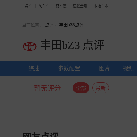
易车
淘车车
易车惠
易鑫金融
本地车市
>
当前位置：
点评
丰田bZ3点评
丰田bZ3
点评
综述
参数配置
图片
视频
暂无评分
全部
最新