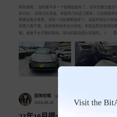
购车费用： 当时差不多一个星期就提车了，买车优惠力度还行，有
车对比： 试驾过比亚迪、深蓝和几何这几款车，几何底盘质
质感也差点意思，试驾一次就果断放弃了。深蓝外观设计有
优惠力度不错，后续保养成本也比较低，丰田品质也值得信赖
查
面，或者不太平整的路段，车内的震动感比较强烈。 2、
甜美柑橘
车主
Visit the Bi
2024-08-20
23年10月提一汽丰田bz3