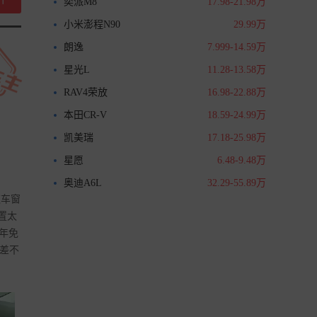
奕派M8
17.98-21.98万
小米澎程N90
29.99万
朗逸
7.999-14.59万
星光L
11.28-13.58万
RAV4荣放
16.98-22.88万
本田CR-V
18.59-24.99万
凯美瑞
17.18-25.98万
星愿
6.48-9.48万
奥迪A6L
32.29-55.89万
这车窗
置太
年免
万差不