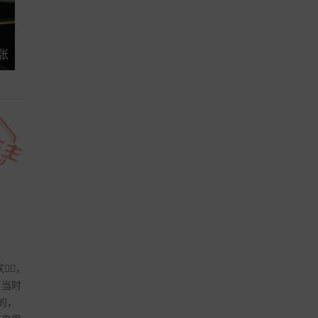
 张
‍♂，
。当时
的，