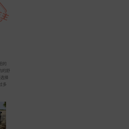
田的
内的舒
后选择
过多