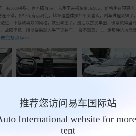
5000补贴，官方降价3w，入手下来裸车价16.98w，价格也在预算内
感还不错，但空间有点局促，比亚迪整体操控不太喜欢，刹车进程太短了
些激进，不是我喜欢的风格，就没考虑了。最后决定买丰田，也是觉得当
，故障率低，所以最后就入手了这款车。 最不满意： 1、走那种坑坑洼
看完整点评>>
共7
推荐您访问易车国际站
tAuto International website for more
tent