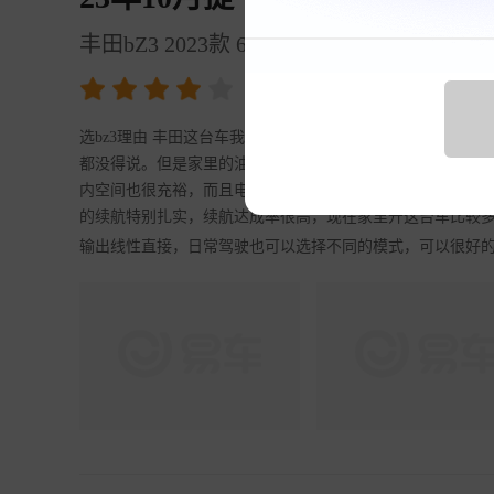
丰田bZ3 2023款 616km 长续航PRO
4.25
裸车价
15.8万元
选bz3理由 丰田这台车我关注了很长一段时间，也是因为
都没得说。但是家里的油车现在老婆开得比较多，一台车不
内空间也很充裕，而且电车开下来也能更省钱，对我来讲也是全
的续航特别扎实，续航达成率很高，现在家里开这台车比较多
输出线性直接，日常驾驶也可以选择不同的模式，可以很好