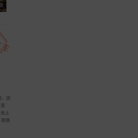
 张
房，因
了首
车去上
，颜值