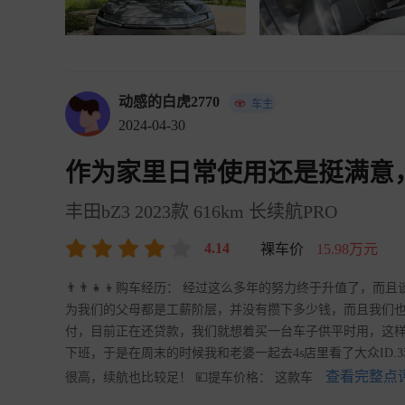
动感的白虎2770
车主
2024-04-30
作为家里日常使用还是挺满意
丰田bZ3 2023款 616km 长续航PRO
4.14
裸车价
15.98万元
👨‍👨‍👧‍👦购车经历： 经过这么多年的努力终于升值
为我们的父母都是工薪阶层，并没有攒下多少钱，而且我们
付，目前正在还贷款，我们就想着买一台车子供平时用，这
下班，于是在周末的时候我和老婆一起去4s店里看了大众ID.
查看完整点评
很高，续航也比较足！ 💴提车价格： 这款车