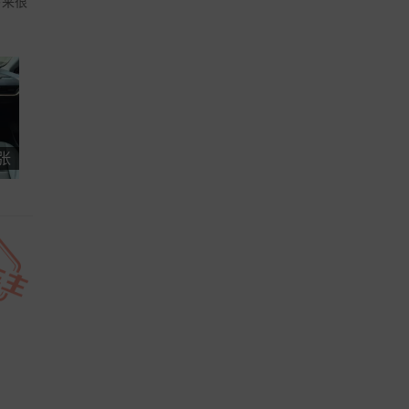
下来很
 张