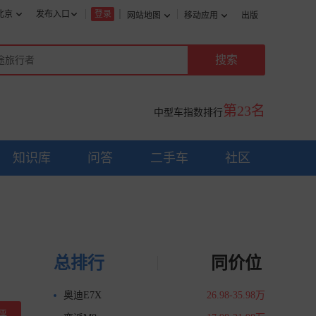
北京
发布入口
登录
网站地图
移动应用
出版
第23名
中型车指数排行
知识库
问答
二手车
社区
总排行
同价位
奥迪E7X
26.98-35.98万
评