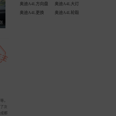
奥迪A4L方向盘
奥迪A4L大灯
奥迪A4L更换
奥迪A4L轮毂
 张
5等，
择了次
了成都