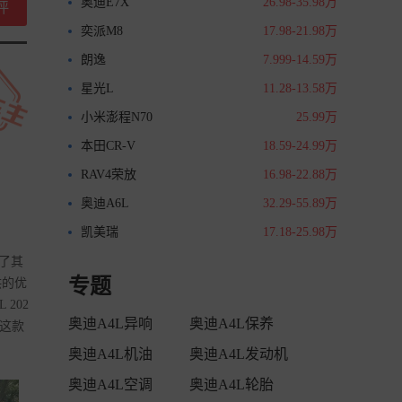
奥迪E7X
26.98-35.98万
评
奕派M8
17.98-21.98万
朗逸
7.999-14.59万
星光L
11.28-13.58万
小米澎程N70
25.99万
本田CR-V
18.59-24.99万
RAV4荣放
16.98-22.88万
奥迪A6L
32.29-55.89万
凯美瑞
17.18-25.98万
比了其
专题
供的优
202
奥迪A4L异响
奥迪A4L保养
合这款
奥迪A4L机油
奥迪A4L发动机
奥迪A4L空调
奥迪A4L轮胎