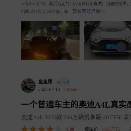
三家4s店价格，最后选定的4s店销售特别真诚，沟通很愉快
查看完整点评>>
机所以加装了360全景，车
鱼鱼尾
车主
2026-04-14
1 条追评
一个普通车主的奥迪A4L真实
奥迪A4L 2025款 200万辆悦享版 40 TFSI
4.00
裸车价
20.2万元