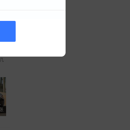
知道新
了一个
也很得
几
 张