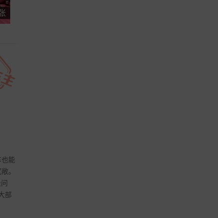
 张
车也能
宽敞。
没问
大部