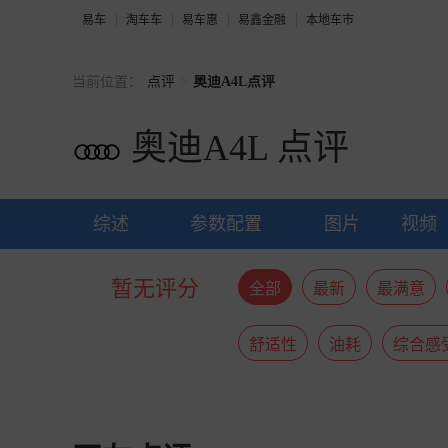
易车
淘车车
易车惠
易鑫金融
本地车市
>
当前位置：
点评
奥迪A4L点评
奥迪A4L
点评
综述
参数配置
图片
视频
暂无评分
全部
最新
最满意
舒适性
油耗
综合感