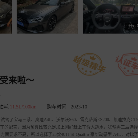
共9
感受来啦～
型
油耗
11.5L/100km
购车时间
2023-10
驾了宝马三系、奥迪A4L、沃尔沃S60、雷克萨斯ES200、凯迪拉克CT
款车的配置，因为预算比较充足加上刚好赶上车价大跳水，犹豫再三后选
不高，所以选择了23款40TFSI Quattro 豪华动感型 A4L，对比