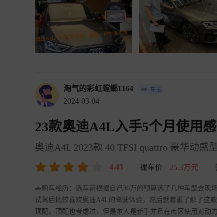
淘气的彩虹螳螂1164
车主
2024-03-04
23款奥迪A4L入手5个月使用
奥迪A4L 2023款 40 TFSI quattro 豪华动感
4.43
裸车价
25.3万元
🚗购车经历：选车前根据自己30万的预算选了几种车型去现场试
试驾后比较喜欢奥迪A4L的驾驶体验，然后就着重了解了这
顶配，顶配也考虑过，但是本人是新手并且在市区使用对动力方面要求