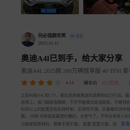
何必强颜欢笑
车主
2025-11-11
奥迪A4l已到手，给大家分享
奥迪A4L 2025款 200万辆悦享版 40 TFSI
4.14
裸车价
21.2万元
之前纠结A4L和CT5，最后还是被奥迪的品牌和动力打动。最
追得上，油门踏板很跟脚，不开节能模式给油就有，开着特别爽
时尚以上的配置还有后排杯架，实用性不错。后备箱空间中
题。 内饰 内饰是我最想吐槽的，太老气了，不符合年轻人
查看
分都是软质材料，摸着手感不错。 配置 配置方面，动