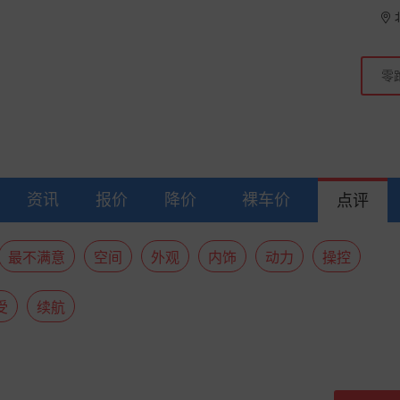
资讯
报价
降价
裸车价
点评
最不满意
空间
外观
内饰
动力
操控
受
续航