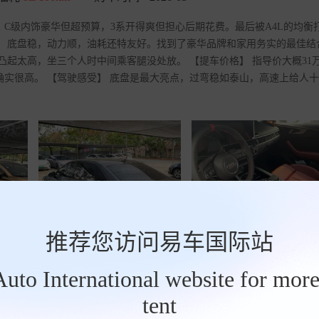
豫。C级内饰豪华但超预算，3系开得爽但担心后期花费。最后被A4L的均衡
满意】 底盘稳，动力顺，油耗还特友好。找到了豪华品牌和家用务实的最佳结
凸起太高，坐三个人时中间乘客腿没处放。 【提车价格】 指导价大概31
比确实很高。 【驾驶感受】 底盘是最大亮点，过弯稳如泰山，高速上给人
共6
推荐您访问易车国际站
tAuto International website for more
tent