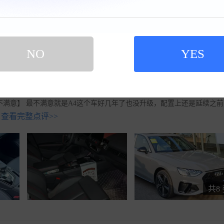
 豪华动感型
油耗
12.6L/100km
购车时间
2025-12
NO
YES
。最终目标选择了领克07，奥迪A4L。很多人劝我买新能源，当然我也
看车，过程中很喜欢纳多灰这个颜色，非常运动，但是很多店都没货，等
个车的外观和操控，这代A4L很经典，很耐看，兼顾运动和豪华。驾驶起来
不满意】 最不满意就是A4这个车好几年了也没升级，配置上还是延续之前
查看完整点评>>
共8