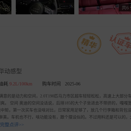
共6
 豪华动感型
油耗
9.2L/100km
购车时间
2025-06
满意的是动力和空间，2.0T190匹马力市区超车轻轻松松，高速上大部分
。 空间 奥迪的空间没话说，后排185的大个子坐进去不带挤的，嘎嘎
规中矩，第一次买车也没啥对比，日常家用足够了，放几个行李箱和背包
的审美。车机也不行，啥功能没有，跟个摆设似的。不过用料还是可以的，
完整点评>>