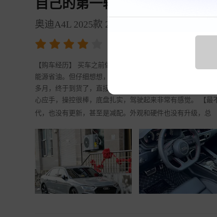
自己的第一辆车，我特别喜欢
奥迪A4L 2025款 200万辆悦享版 40 TFSI
4.00
裸车价
20.4万元
【购车经历】 买车之前做了不少功课，看了新能源也看了油车
能源省油。但仔细想想，还是油车比较好。锁定A4之后就去
多月，终于到货了，直接拿下。 【最满意】 最满意就是这
心应手，操控很棒，底盘扎实，驾驶起来非常有感觉。 【最
代，也没有更新，甚至是减配。外观和硬件也没有升级，总