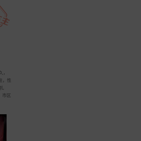
好久，
住，性
料扎
，市区