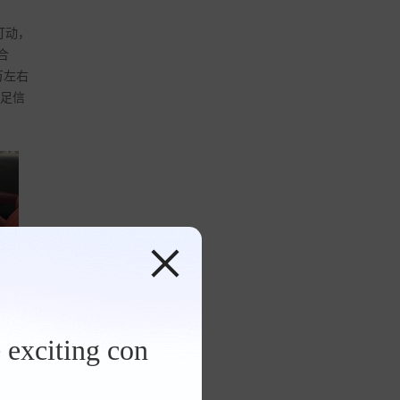
打动，
合
万左右
十足信
 张
 exciting con