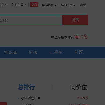
北京
发布入口
登录
网站地图
移动应用
出版
第12名
中型车指数排行
知识库
问答
二手车
社区
总排行
同价位
小米澎程N90
29.99万