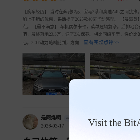
【购车经历】 当时在奔驰C级、宝马3系和奥迪A4L之间犹
加上不错的优惠，果断提了2025款40豪华动感型。 【最
点。 【最不满意】 车机偶尔卡顿，菜单逻辑复杂。后排地台
吧，最终落地23.3万，送了3次保养。相比同级车型，性价
查看完整点评>>
心。2.0T动力随叫随到，方向
是阿烁啊
车主
Visit the Bi
2026-03-17