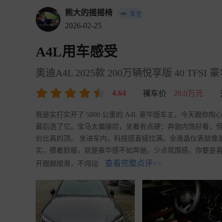
熊大的摇摇椅
车主
2026-02-25
A4L用车感受
奥迪A4L 2025款 200万辆悦享版 40 TFSI
4.64
裸车价
20.0万元
我是实打实开了 5000 公里的 A4L 豪华版车主，今天跟你掏
最后选了它。宝马太偏操控，坐着有点硬；奔驰内饰好看，但动力
价比真的顶。 坐进车内，科技感直接拉满。全液晶仪表就像游戏
实，摸着舒服，就是豪华感不如奔驰，少点氛围感。你要是喜欢
查看完整点评>>
开跟脚顺滑，不闯动