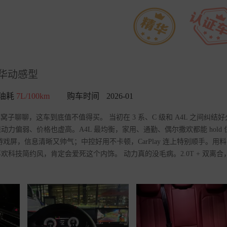
 豪华动感型
油耗
7L/100km
购车时间
2026-01
心窝子聊聊，这车到底值不值得买。 当初在 3 系、C 级和 A4L 之间纠结
偏弱、价格也虚高。A4L 最均衡，家用、通勤、偶尔撒欢都能 hold 
屏，信息清晰又帅气；中控好用不卡顿，CarPlay 连上特别顺手。用
科技简约风，肯定会爱死这个内饰。 动力真的没毛病。2.0T + 双离合