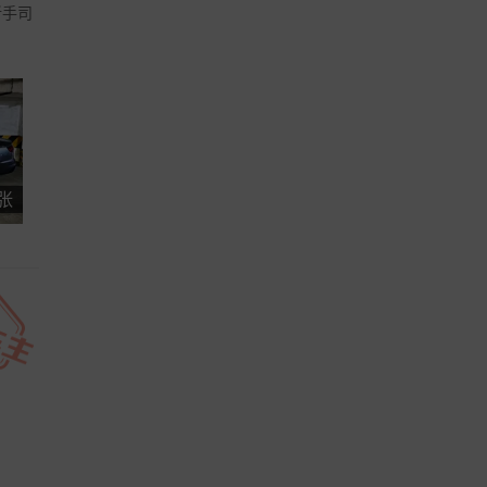
新手司
 张