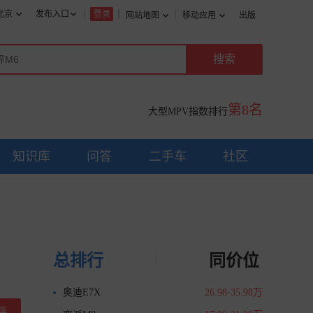
北京
发布入口
登录
网站地图
移动应用
出版
第8名
大型MPV指数排行
知识库
问答
二手车
社区
总排行
同价位
奥迪E7X
26.98-35.98万
评