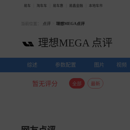
易车
淘车车
易车惠
易鑫金融
本地车市
>
当前位置：
点评
理想MEGA点评
理想MEGA
点评
综述
参数配置
图片
视频
暂无评分
全部
最新