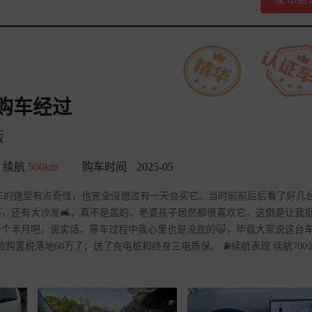
购车经过
版
续航
500km
购车时间
2025-05
台车的造型有点奇怪，也完全没想过有一天会买它。当时前前后后看了好几
，还有大沙发🛋️，真不是盖的，老婆孩子居然都很喜欢它，这倒是让我
个半月吧，说实话，等车过程中我心里也是没底的🙀，毕竟大家说这台
加上保险购置税落地60万了；送了充电桩和终身三电质保。 ⛽续航表现 续航700