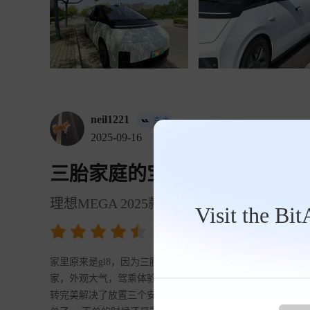
neil1221
车主
2025-09-16
三胎家庭的宝宝巴士
理想MEGA 2025款 710km Home 家庭特别
Visit the Bi
4.75
裸车价
54.28万元
家里原来是gl8，因为三胎的原因打算换个更大点的纯电mp
家，外观大气，驾乘体验也不错。极氪009，偏商务。可当我看
转完美解决了放置三个安全座椅的问题。联系了理想销售，