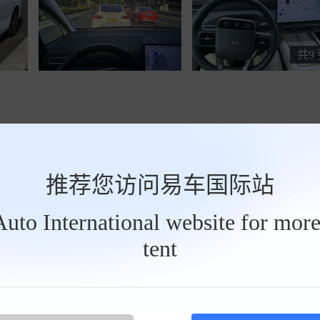
共9
推荐您访问易车国际站
版
tAuto International website for more
续航
375km
购车时间
2025-05
tent
v，看了不少热门车型，像小鹏X9，空间大，配置丰富，性价比挺高；岚图
到理想MEGA，就被它独特的外观和科技感吸引，特别是mega home的
特别贴心得上门试驾后，智能化配置和宽敞空间彻底征服我，直接当场就