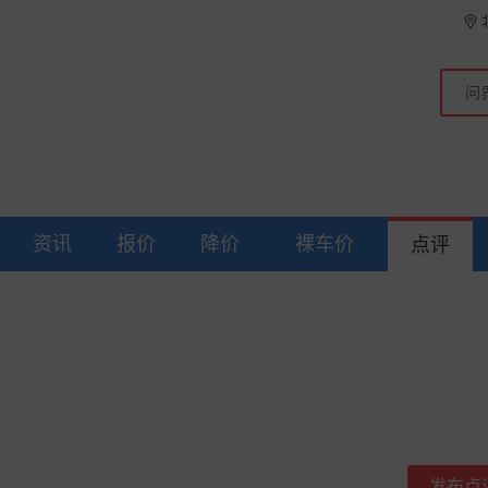
资讯
报价
降价
裸车价
点评
发布点