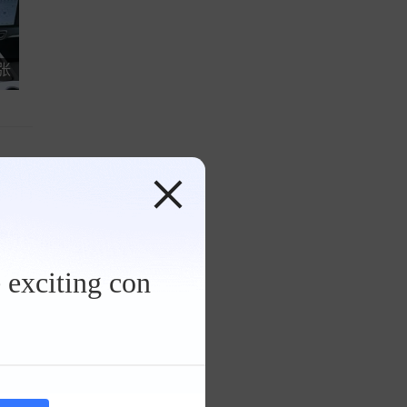
 张
 exciting con
梦想
座椅旋
决定下