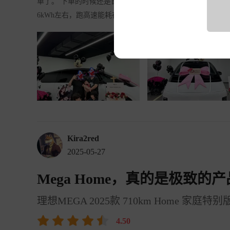
单了。 下单的时候还是首销活动，5k抵扣1万，还有送大桌板、充
查看完整点评>>
6kWh左右，跑高速能耗在18
Kira2red
2025-05-27
Mega Home，真的是极致的
理想MEGA 2025款 710km Home 家庭特别
4.50