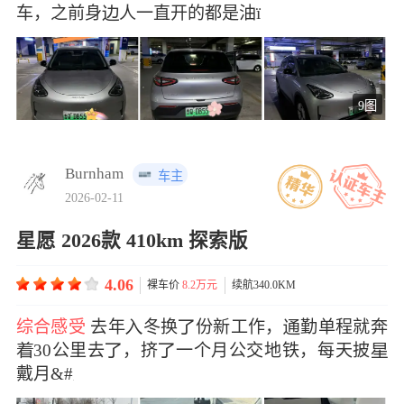
车，之前身人一直开的都是油ï
9图
Burnham
车主
2026-02-11
星愿 2026款 410km 探索版
4.06
裸车价
8.2万元
续航340.0KM
综合感受
去年冬换份新工作，勤单程就奔
30公里去，挤一个月公交地铁，每天披
戴月&#x