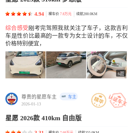
4.94
裸车价
7.8万元
续航200.0KM
综合感受
考完驾照我就关注车子，这款吉利
车性价比最高一款专为女士设计车，仅
价格特别宜，
6图
尊贵的星愿车主
车主
2026-01-13
星愿 2026款 410km 自由版
3.31
裸车价
7.69万元
续航355.0KM