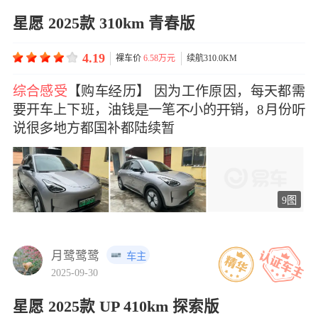
星愿 2025款 310km 青春版
4.19
裸车价
6.58万元
续航310.0KM
综合感受
【购车历】 因为工作原因，每天都需
要开车上下班，油钱一笔小的销，8月份
说很地方都国补都陆续暂
9图
月鹭鹭鹭
车主
2025-09-30
星愿 2025款 UP 410km 探索版