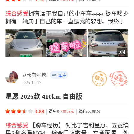
综合感受
拥有属我自己的小车🚗🚗 提喽🎉
拥有一辆属于自己的一直我的想。终于
9图
驱长有星愿
车主
2025-12-17
星愿 2026款 410km 自由版
3.88
裸车价
7.88万元
续航300.0KM
综合感受
【购车经历】 对比了吉利星愿、五菱缤
果S和名爵MG4，综合门店数量、辆配置、外