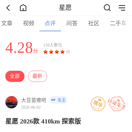
星愿
文章
视频
点评
问答
社区
二手车
4.28
159人参与
分
全部
最新
大豆苗擦吧
车主
2026-06-02
星愿 2026款 410km 探索版