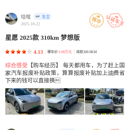
唸喧
车主
2025-10-22
星愿 2025款 310km 梦想版
4.13
裸车价
6.98万元
续航300.0KM
综合感受
【购车历】 每天都用车，为了赶上国
汽车废补贴政策，算算废补贴加上费省
来的钱可以直接换
9图