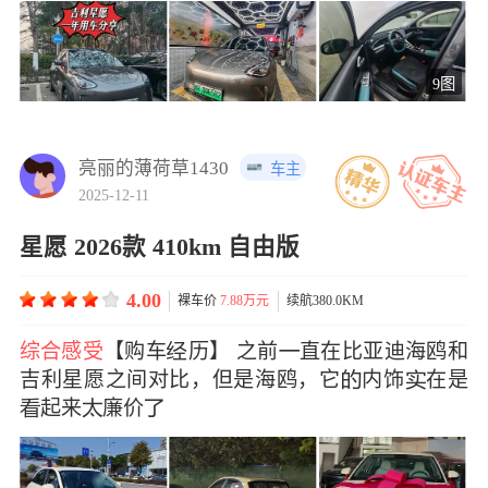
9图
亮丽的薄荷草1430
车主
2025-12-11
星愿 2026款 410km 自由版
4.00
裸车价
7.88万元
续航380.0KM
综合感受
【购车历】 之前直在比亚迪海鸥和
吉利星愿之间对比，但是海鸥，它内饰在是
起来廉价