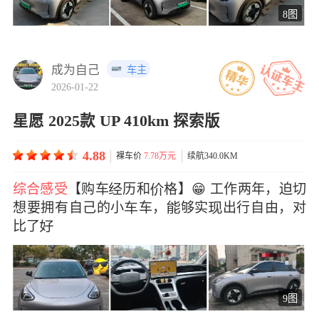
8图
成为自己
车主
2026-01-22
星愿 2025款 UP 410km 探索版
4.88
裸车价
7.78万元
续航340.0KM
综合感受
【购车历和格】😁 工作两年，迫切
想要拥有自己的小车，够实出行自由，对
比了
9图