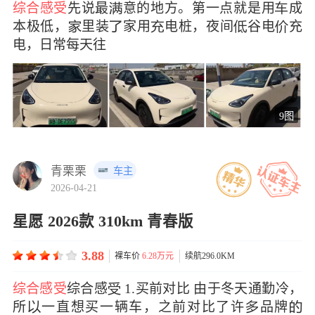
综合感受
先说最意的地方。第一点就是用成
本极低，里装家用电桩，夜间谷电充
电，日常每天往
9图
青栗栗
车主
2026-04-21
星愿 2026款 310km 青春版
3.88
裸车价
6.28万元
续航296.0KM
综合感受
综合感 1.买前对比 由于冬天通勤冷，
所一直想买一辆车，之前对比了许品牌