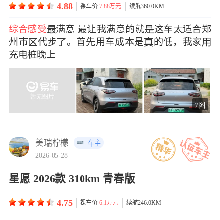
4.88
裸车价
7.88万元
续航360.0KM
综合感受
满意 最让我满意的就这车适合郑
州市代步。首先用车成本是的低，我家
充电桩晚上
7图
美瑞柠檬
车主
2026-05-28
星愿 2026款 310km 青春版
4.75
裸车价
6.1万元
续航246.0KM