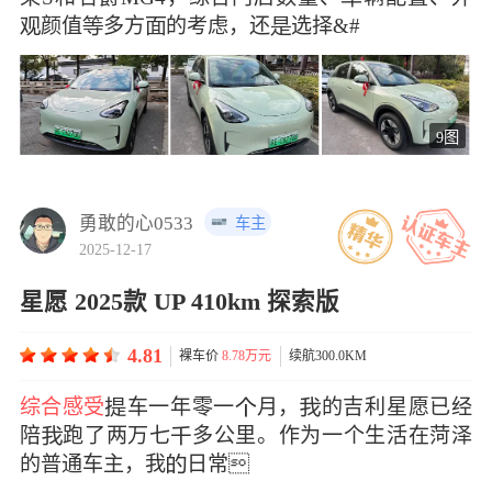
颜值多方的考虑，还选择&#
9图
勇敢的心0533
车主
2025-12-17
星愿 2025款 UP 410km 探索版
4.81
裸车价
8.78万元
续航300.0KM
综合感受
车一年零一月，的吉利星愿已经
陪跑了两万七多公里。作为一个生活在菏泽
的普通车主，我日常