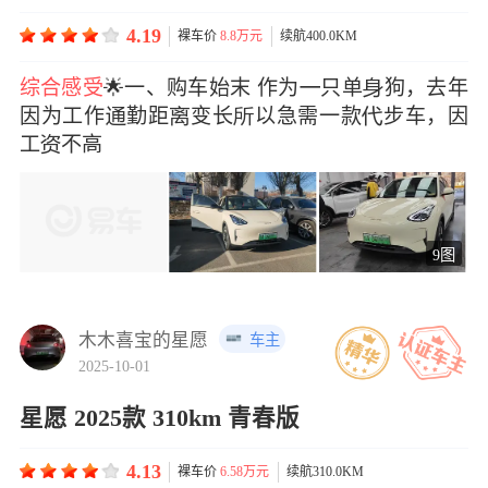
4.19
裸车价
8.8万元
续航400.0KM
综合感受
🌟一、购车始末 作为只单狗，去年
因为工作勤距变长以急需一款步车，因
工不高
9图
木木喜宝的星愿
车主
2025-10-01
星愿 2025款 310km 青春版
4.13
裸车价
6.58万元
续航310.0KM