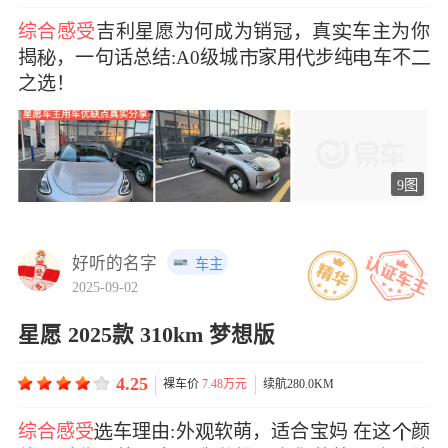
综合感受
吉利星愿为何成为销，真车主为你
揭，一句话总结:A0级城家用步纯车不
之选！
9图
好听的名字
车主
2025-09-02
星愿 2025款 310km 梦想版
4.25
裸车价
7.48万元
续航280.0KM
综合感受
车理由:外软萌，适合宝妈 在这颜