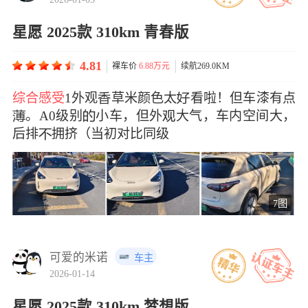
星愿 2025款 310km 青春版
4.81
裸车价
6.88万元
续航269.0KM
综合感受
1外观草米颜色太看啦！但车漆有点
。A0级别小车，但外大气，车内空间大，
后排拥挤（当初对比同级
7图
可爱的米诺
车主
2026-01-14
星愿 2025款 310km 梦想版