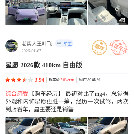
9图
老实人王叶飞
车主
2026-01-07
星愿 2026款 410km 自由版
3.94
裸车价
7.83万元
续航360.0KM
综合感受
【购车历】 最初对比了mg4，总觉得
外观和内饰愿更胜一筹，经历次试驾，两次
到店车，主要还是销