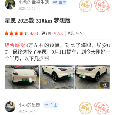
小希的幸福生活
车主
2025-10-15
星愿 2025款 310km 梦想版
4.63
裸车价
7.68万元
续航8.0KM
综合感受
8万左右的预算，对比了海鸥，埃U
T，最终择了愿，9月1提车，到今天刚好
个半月，以几点
9图
小小的星愿
车主
2025-10-14