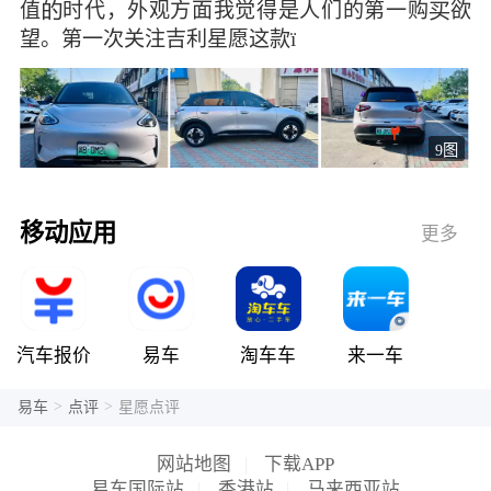
值时代，外观方面我觉得是人们的第一购欲
望。第一次关注吉利星愿这款ï
9图
移动应用
更多
汽车报价
易车
淘车车
来一车
>
>
易车
点评
星愿点评
网站地图
|
下载APP
易车国际站
|
香港站
|
马来西亚站