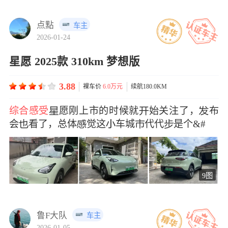
点點
车主
2026-01-24
星愿 2025款 310km 梦想版
3.88
裸车价
6.0万元
续航180.0KM
综合感受
愿刚上市的时候就始关注了，布
会看了，总体觉这车城代代是个&#
9图
鲁F大队
车主
2026-01-05