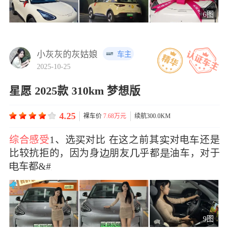
6图
小灰灰的灰姑娘
车主
2025-10-25
星愿 2025款 310km 梦想版
4.25
裸车价
7.68万元
续航300.0KM
综合感受
1、选对比 在这之前其对电还是
比较抗拒的，因为身朋友乎都油车，对于
车都&#x
9图