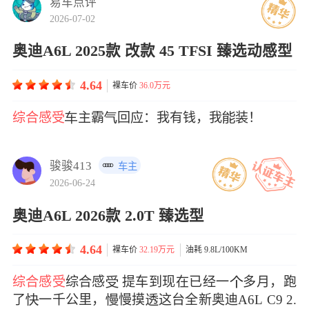
易车点评
2026-07-02
奥迪A6L 2025款 改款 45 TFSI 臻选动感型
4.64
裸车价
36.0万元
综合感受
主霸回应：我有钱，我装！
骏骏413
车主
2026-06-24
奥迪A6L 2026款 2.0T 臻选型
4.64
裸车价
32.19万元
油耗 9.8L/100KM
综合感受
综合感 提车到现在已经一多月，跑
了一千公里，慢摸这台全新奥迪A6L C9 2.