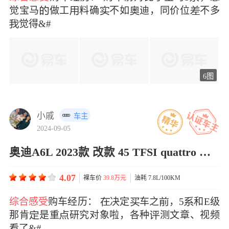
觉宝马做工料确不如迪，同价位不多
觉得&#x
6图
小戚
车主
2024-09-05
奥迪A6L 2023款 改款 45 TFSI quattro 臻选动感型
4.07
裸车价
39.8万元
油耗 7.8L/100KM
综合感受
购车经历： 决定车之，5和E级
那肯是重研究对象啦，各种测文章、视频
看了&#x