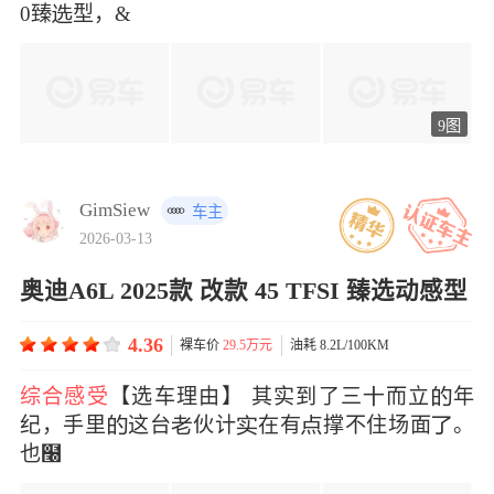
0臻型，&
9图
GimSiew
车主
2026-03-13
奥迪A6L 2025款 改款 45 TFSI 臻选动感型
4.36
裸车价
29.5万元
油耗 8.2L/100KM
综合感受
【选车理由】 其实到了三而立年
纪，手里这台伙计在有撑不住场面。
也໠