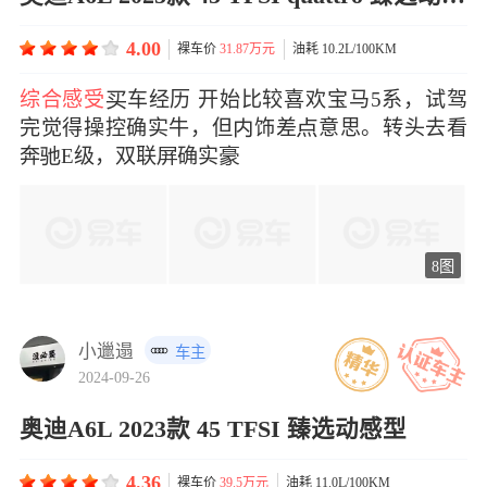
4.00
裸车价
31.87万元
油耗 10.2L/100KM
综合感受
车经历 开始比较喜欢宝马5系，试驾
完觉得操控确实牛，但饰差意思。转头去看
奔E级，双联确实
8图
小邋遢
车主
2024-09-26
奥迪A6L 2023款 45 TFSI 臻选动感型
4.36
裸车价
39.5万元
油耗 11.0L/100KM