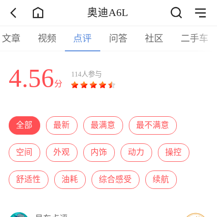
奥迪A6L
文章
视频
点评
问答
社区
二手车
4.56
114人参与
分
全部
最新
最满意
最不满意
空间
外观
内饰
动力
操控
舒适性
油耗
综合感受
续航