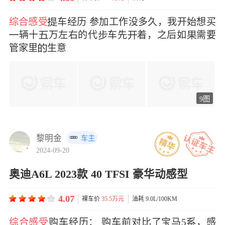
综合感受
车经历 参加工作没多久，我开始想买
辆十万左右的代车先着，之后如需要
管家里生意
9图
黎明金
车主
2024-09-20
奥迪A6L 2023款 40 TFSI 豪华动感型
4.07
裸车价
35.5万元
油耗 9.0L/100KM
综合感受
购车经历： 购车前对比了宝马5，感