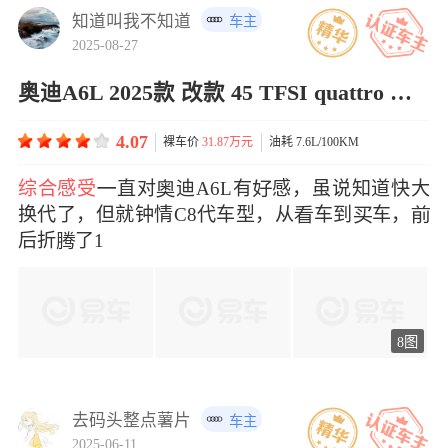
知道叫我不知道
车主
2025-08-27
奥迪A6L 2025款 改款 45 TFSI quattro 臻选动感型
4.07
裸车价
31.87万元
油耗 7.6L/100KM
综合感受
直对迪A6L有感，虽说知道快大
换代了，但就钟情C8代车型，从车到车，
后折了1
8图
去码头整点薯片
车主
2025-06-11