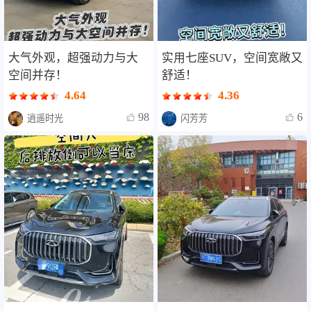
大气外观，超强动力与大
实用七座SUV，空间宽敞又
空间并存！
舒适！
4.64
4.36
98
6
逍遥时光
闪芳芳