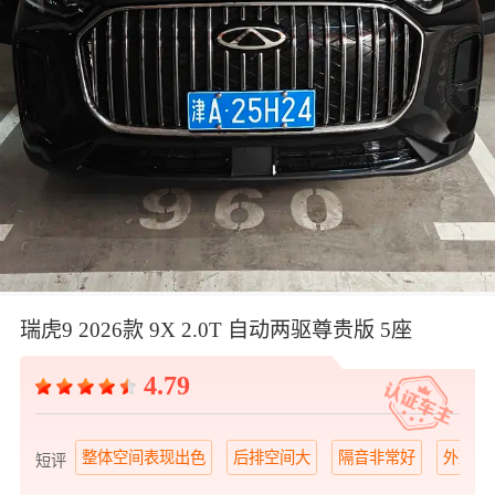
瑞虎9 2026款 9X 2.0T 自动两驱尊贵版 5座
4.79
整体空间表现出色
后排空间大
隔音非常好
外观非
短评