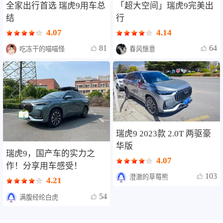
全家出行首选 瑞虎9用车总
「超大空间」瑞虎9完美出
结
行
4.07
4.14
81
64
吃冻干的喵喵怪
春风惬意
瑞虎9 2023款 2.0T 两驱豪
华版
瑞虎9，国产车的实力之
4.07
作！分享用车感受！
103
澄澈的草莓熊
4.21
54
满腹经纶白虎