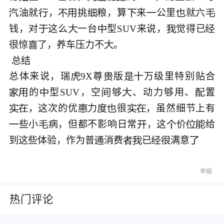
油就
，
挑
粮，算
来
公里
就六









钱，对
这么
一台
型SUV来说，
觉得已





很惊
了，养车压力不
。﻿



 总结﻿

总体来说，瑞
9X尊
版
万级里特别贴合




的
型SUV，空
够
、动力够用、
置






，这次的优
力
很
，虽然细节上有







些小
病，但都不影响日常
，这
价
给






到这些体验，作为普
消费
已
满意






举报
热门评论