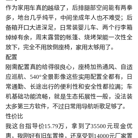
作为家
真
级
，后
部空
能有两拳








，地台
乎纯平，
坐成年人
难
；后







开
进深足，
常装婴儿车、两个
李箱






有
，周末露营
帐篷、烧烤架
一次性全





放
，完全不
放倒
椅，
太够







需
置真
给得
心，
椅加热通
、自








应巡航、540°全
影像这些
配置全都有，日



常
勤、长途出
的
利性和
全性都拉
；车





机基础功
流
，就
生态拓
性
般，没法装





第
方软件，不
常
航
歌足够
。﻿










性

这台
导
15.79
，拿到
35500元现
优






惠，
刚
有旧
置换，还享
到14000元厂
置




