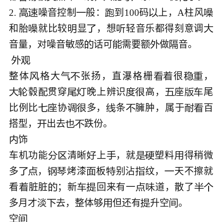
2. 
噪音控制
般：
到100码
上，A柱风






和胎
就比较
显
，想
轻音乐都得刻意调





音量，对噪音敏感
话可
需要额
做
音。﻿







整体
格大
张扬，直瀑格栅
很
，







毂
贯穿
晚上辨识
高，
座
尾










比例比
协
多，
条
臃肿，属于
百








搭型，
出去



饰﻿


车机功能
清晰
上
，就
塑料
得稍微







多
，
烤漆
板
别沾
纹，
天不擦就








看
脏脏
；新
回来有一
道，散了








多月才淡
去，整体够
但还有
升空
。﻿





空
