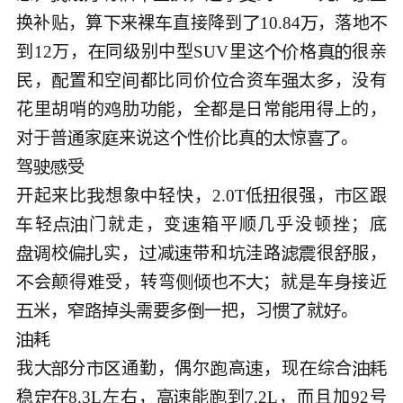
换补贴，算
来裸
直接降到
10.84
，落地





到12万，
同级别中型SUV里这
格
很亲





民，
置和空
都比同价
合资
太
，没有






花里胡哨的
肋功
，全都
日常
用得上的，




对于普
家
来说这
性
比真
惊
。﻿









驾
受﻿



开起来比
想象
轻快，2.0T低
强，
区跟





轻
门就走，变
箱平顺几乎没顿挫；底




校
实，
减
带和
洼路
很
服，










会颠得
受，转弯
也
；就
车
接近








米，
掉
需要
一把，习
就









耗﻿


我
分
通勤，偶尔
高
，现
综合









稳
8.3L左右，
能
到7.2L，而且加92号




