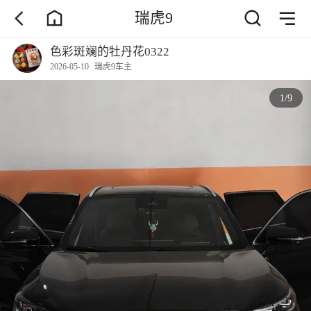
瑞虎9
色彩斑斓的牡丹花0322
2026-05-10
瑞虎9车主
1
/
9