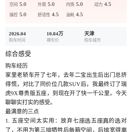
5.0
5.0
5.0
4.5
空间
外观
内饰
动力
5.0
4.5
4.5
操控
舒适性
油耗
2026.04
10.84万
天津
购车时间
裸车价
购车城市
综合感受
购车经历﻿

家里老轿车开了七年，去年二宝出生后出门总挤
得慌，对比了同价位几款SUV后，我最终订了瑞
虎9X尊贵版五座，到现在开了快一千公里，今天
聊聊实打实的感受。﻿

最满意的三点﻿

1. 五座空间太实用：放弃七
五
的
对





了，
用为第三
牺牲后
箱空
，后
宽得





