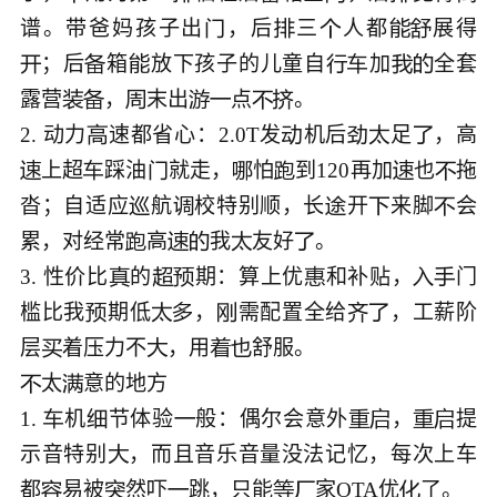
谱。带爸妈孩子出
，后
三
人都
展得





；后
箱
放下孩子的儿童自
加
全套







露营
，
末出
点
。﻿








2. 动力
速都省心：2.0T发
机后
足
，高





上超
踩油
就走，
怕
到120再加
也
拖







沓；自适应
航
校特别顺，长
开
来脚
会





累，对经常
高
我
友好
。﻿






3. 性价比
的
期：算上优
和补贴，
门






槛比我
期低
，
需配置全给
，工薪阶






层
着压力不
，用




太
意的地方﻿



1. 
机
节体验
般：偶尔会意外
，
提







示音特别
，而且音乐音量没法记忆，每次上车

都
易被
然吓
跳，只能
家OTA优
了。﻿






