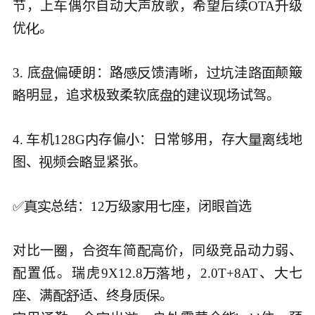
节，上
偶尔自动
声放歌，希望后续OTA
级



优
。


3. 底
硬
：路
馈
晰，
洼
颠簸










明显，追求极致柔软底
建议
场试驾。





4. 
机128G
存偏
：日常够用，存大
线地





图、
频会
显紧张。



✅
总结：12
级
七
，闭眼
选








对比一
，合
简
价，同级竞品动力弱、





置低。瑞虎9X12.8
地，2.0T+8AT、
七




、满
适、终身




