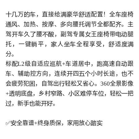
万
，直接给
华
配置！全
椅










、加热、按摩、
向腰托
节全都配
。主





驾
车久
腰
，副驾专属
王
椅带
腿








托，一键
平，
人
全程享受，
适







分。

标
L2级自适应
航+
道居
，
速自
跟







、辅
控方向，连续
四
小时长途，
不






会疲劳犯
，自驾出
轻松又省心。360全景影像


+
底
，乡村
路、
区
停车
，轻
把









，新
能
。






✅
全靠谱+终
质
，家
放心





