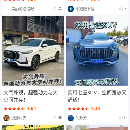
25
7
美丽的泡泡眼
不减肥不瘦
大气外观，超强动力与大
实用七座SUV，空间宽敞又
空间并存！
舒适！
4.64
4.36
98
6
逍遥时光
闪芳芳