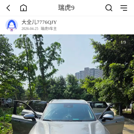
瑞虎9
大全儿7776QJY
2026-04-25
瑞虎9车主
1
/
9