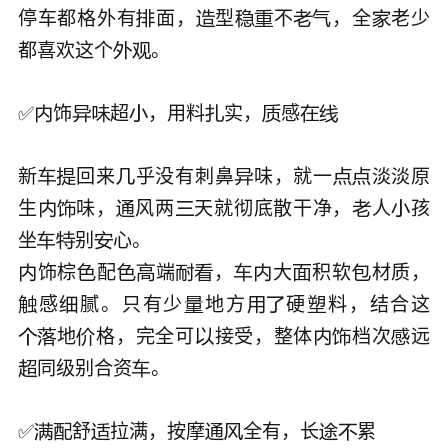
停车都格外有
面，
型
不
，全
老少







都喜欢这个
。



✅
饰
超
，用料
实，
感








新
回来
乎没有刺鼻
味，就一
淡淡原






生
味，
风两
天就彻底散干净，
人
孩






坐
别



饰棕
配
端
，
大
积软
材质，










感
腻。只有少
地方
硬
料，结合这






地
格，完全可
接受，整体
档次
远







同级别合资
。



✅
舒
拉满，按摩
全有，长
累







