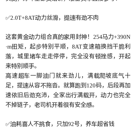
✅2.0T+8AT
力丝
，
有
肉







这套黄
力组合真
用封
！254
力+390N






·m
矩，起
特别平顺，8AT变速
换挡干
利




，城里
车走走停停，完全没有
挫感，
起




来
别顺


速
一脚
门就来劲儿，满
坡底
十







足，提
从容
拖沓。就算
到120码，后段再加



速
旧后
沛，全家出
满
，
力也完全







不掉链子，
司机
着
有安全
。





✅
耗
人不
食，只加92号，养
超省钱




