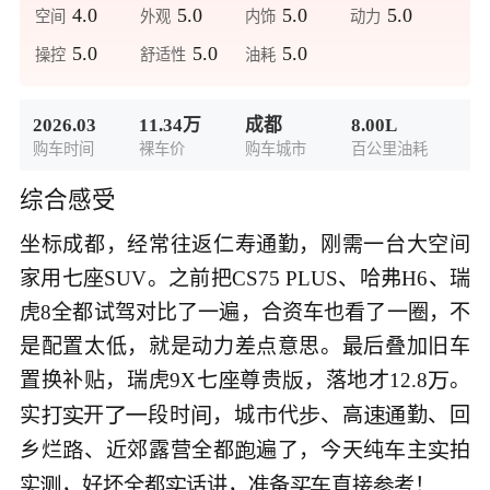
4.0
5.0
5.0
5.0
空间
外观
内饰
动力
5.0
5.0
5.0
操控
舒适性
油耗
2026.03
11.34万
成都
8.00L
购车时间
裸车价
购车城市
百公里油耗
综合感受
坐标成都，经常往返仁寿通勤，刚需一台大空间
家用七座SUV。之前把CS75 PLUS、哈弗H6、瑞
虎8全都试驾对比了一遍，合资车也看了一圈，不
是配置太低，就是动力差点意思。最后叠加旧车
置换补贴，瑞虎9X七
尊贵
，落地才12.8
。



实
开
段时
，城
代
、高
勤、回









乡烂
、近郊露营全都
遍了，今天纯
主
拍




实
，好坏全都
话讲，
备
直接
考！






