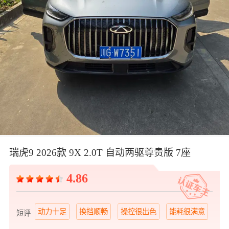
瑞虎9 2026款 9X 2.0T 自动两驱尊贵版 7座
4.86
动力十足
换挡顺畅
操控很出色
能耗很满意
整
短评