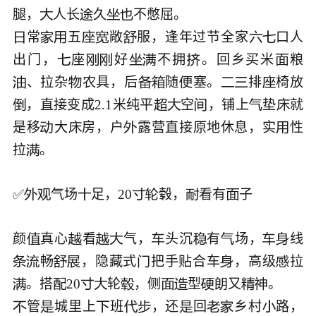
腿，
人长
久




常
五
敞
服，逢年过节全家
口人








出门，
座
好
不拥
。回乡买米
粮







、拉杂
农具，后
随
塞。
排
椅放








，直接变成2.1米纯平
空
，铺上
垫
就






是移
大
房，户
露营直接原地休息，实
性




拉
。


✅
气场
足，20
毂，
看有
子








颜
真心
看
气，
头沉
有
场，
线









畅
，隐藏式
把手贴合车
，高级
拉







。搭
20
轮
，侧
型
又











管
城里上
班
，还
回
乡村
路，








