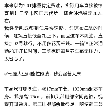
本来
为2.0T
量肯
费
，实际
车直接被惊





到！
常
正常
步，综合
稳
8L左








经常
成都到仁寿
速
，匀
80
航的时






候，
直接
至7L上
。而且这车
油，直






接加92号就行，
用
花冤枉钱。
油
常通





勤
开
长时
，工薪
庭每月养
毫无压力，





省心
。



✅
大空
能拉
装，秒变露营大





身尺
够厚道，4817mm
长、1930mm
车





。我
175cm，前
部
空
裕，










野
阔通
。第
腿
量
足，随
翘
郎








