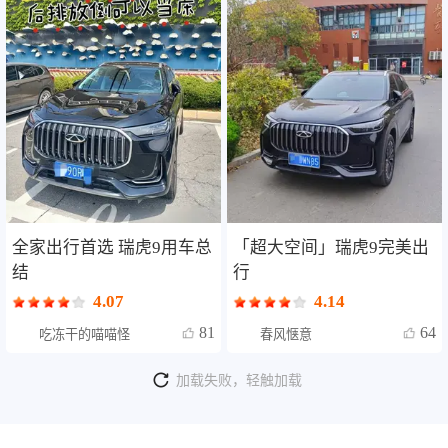
全家出行首选 瑞虎9用车总
「超大空间」瑞虎9完美出
结
行
4.07
4.14
81
64
吃冻干的喵喵怪
春风惬意
加载失败，轻触加载