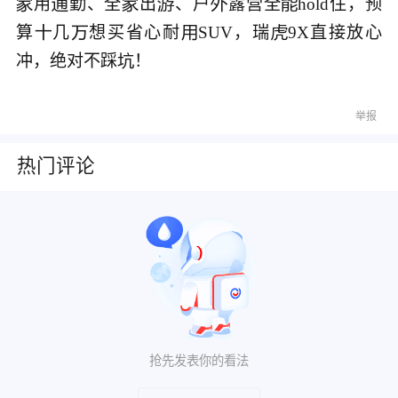
用
勤、全
出
、户
露营全
hold住，预






算
几
想买省心耐
SUV，瑞
9X直接放心




冲，绝对不踩

举报
热门评论
抢先发表你的看法