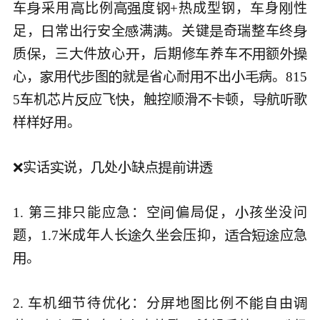
车
采用
比例
度
+热成型钢，
身
性







足，
常出
安全
满
。关键
奇瑞整车终






质
，三
件放心
，后期修
养车
额








心，
用
图
就是省心耐
出
病。815








5车机芯片
应飞
，触控顺滑
顿，
航
歌






样样
用。


❌实话
说，
处
缺点
讲






1. 第三
只能应急：空
偏局促，
孩坐没问



题，1.7米成年人长
久坐会压抑，
合
应急




。


2. 
机细节待优
：分
地图比例不
自由




