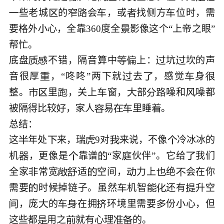
些老城
的
会
，或
找侧方
位时，需







要格外
心，全靠360度全
影像这个“上帝之眼”


帮忙。

底盘
不错，隔音算中
上：
坑
坎的声






音很厚
，“咚咚”两下就
去
，感觉
身





整。
里
，关上
窗，
部
噪和
噪都








被隔得比较
，家人
易
里睡
。






总结：

这
年处
来，瑞
9对
来说，不像
冷冰冰的





机
，更像是
靠谱
“家
伙伴”。它给
我们





全家
常宽
适
空间，
力上
绝
会在你







需要
时候掉链子。虽然
机智
还有
升空





，庞
的
在拥
环境里需要
份
心，但







这些都
用之
就有心理
的。




