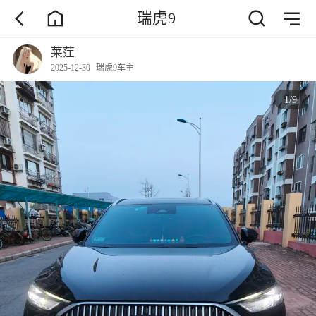
瑞虎9
莱茳
2025-12-30
瑞虎9车主
1
/
9