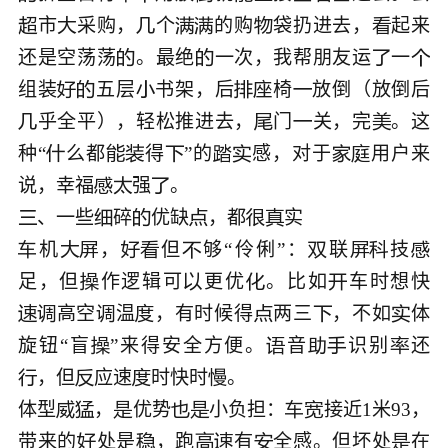
市
采购，
个
的购
袋扔进去，
起来







还是空荡荡
。最绝
一次，我帮朋友运
一




组装
五层
书架，后
椅
放倒（放倒后






乎全平），轻松推进去，
门
关，完
。这




种“
么都
得
”的
感，对于
用户来








说，幸福
强



、一些
碎
优缺
，都






机
，
但
够“伶俐”：
联
技










足，但
作逻辑可
更优
。比如
车时想快




高空
温
，有时候得
两三
，不如
体







旋钮“盲
”来得安全方便。
音
识别
还





，但
应速
时快时
。





体型
，
优势
小负担：
接近1米93，







带来的
处是
，跑
有
全感。但坏处
在





