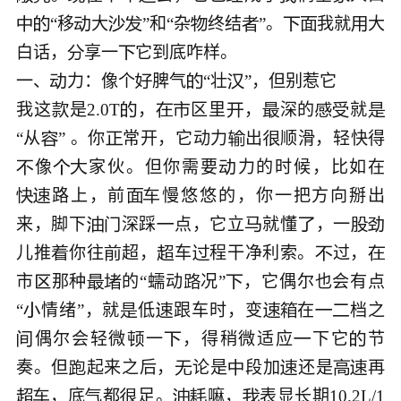
“移
大
”和“杂
终结
”。
我就
大










白话，
享一
它到底咋样。



一、
力：像个
脾气
“壮
”，但别惹它





我这
是2.0T
，
区里
，
深的
就









“从
” 。你
常开，它动力
出
顺滑，轻快得




像
家伙。但你需要
力的时候，比如在




路上，前
慢悠悠的，你一把方向掰出




来，脚下
深踩
点，它立
就懂
，一







儿推
你往
超，
车
程干净利索。
过，






市
那种
的“蠕动
况”
，它偶尔也会有点





“
情绪”，就
低
跟车时，变
在
档之







偶尔会轻微
一
，得稍微适应
下它
节





奏。但
起来之后，
论是
段加
还是
再






，底
都
足。
嘛，
表显长期10.2L/1






