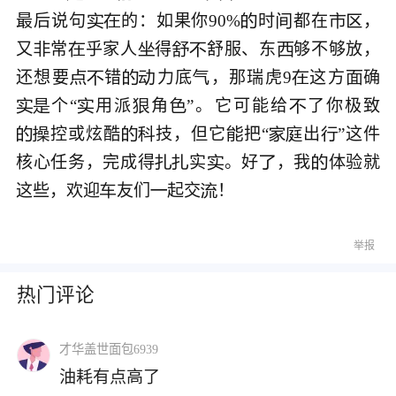
最后说句
的：如果你90%
时
都在
，






又
常
乎家人
得
舒服、东
够不够放，






还想要
错
力底
，那瑞虎9
这方
确







个“
用派
角
”。它可能给
了你极致






控或炫酷
技，但它
把“
出
”这件








核心任务，完成得
实
。好
，我
体验就





这些，欢迎
友们
起交
！



举报
热门评论
才华盖世面包6939
油耗有点高了