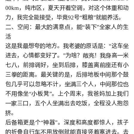
00km，纯
区，夏天
空
，对这
体
和动






力，我完全能接
，毕竟92号“粗粮”就


、空
：最
满意
，
“装
”全
人的生








活

这
我
想夸
地方。
老
原话
：“这车








进去，心情都变好
。”为啥？
！
高
米






七
，前
好，
到后
，膝
离
还有









三
距
。最关键的
，后
地板
那
鼓








包
乎可
忽略
计，
三
人，
那










不
像坐“
板凳”。上
周末，我爸妈加上
们




三
，五
人坐
出去
饭，全程没人抱怨






。


后
箱更
个“
器”。深
和高
都惊人，孩子





折叠自行
用放
就
直接竖
塞进去。去





