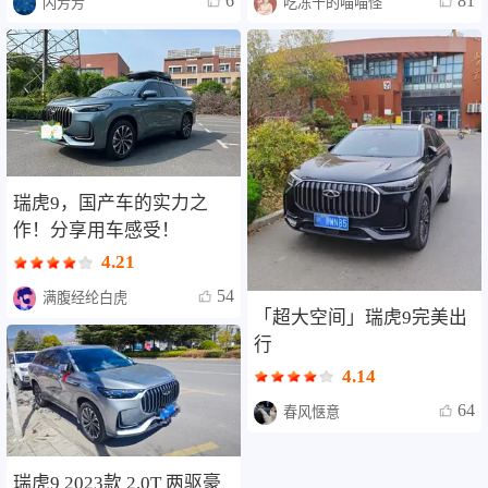
81
6
吃冻干的喵喵怪
闪芳芳
瑞虎9，国产车的实力之
作！分享用车感受！
4.21
54
满腹经纶白虎
「超大空间」瑞虎9完美出
行
4.14
64
春风惬意
瑞虎9 2023款 2.0T 两驱豪