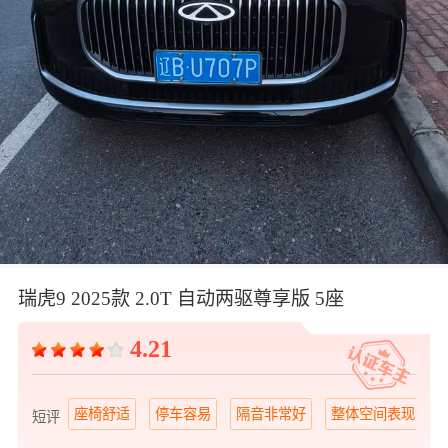
瑞虎9 2025款 2.0T 自动两驱尊享版 5座
4.21
座椅舒适
停车容易
隔音非常好
整体空间表现出色
短评