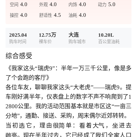
4.0
4.0
4.0
5.0
空间
外观
内饰
动力
4.0
4.5
4.0
操控
舒适性
油耗
2025.04
12.75万
大连
10.20L
购车时间
裸车价
购车城市
百公里油耗
综合感受
《我家这头“瑞虎9”：半年一万三千公里，像是多
了个会跑的客厅》

各位车友，聊聊我家这头“大老虎”——瑞虎9。提
车刚好满半年，仪表盘上的数字不声不响爬到了1
2800公里。我的活动范围基本就是市区这“一亩三
地”，
勤、接送、采购，
末偶尔近郊转转。




当初
它，理由
单：
着
，
进去







。
半年
去，它已
成了
们全
人口







