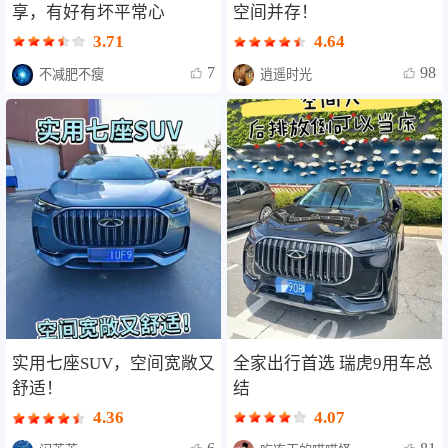
享，有好有坏平常心
空间并存！
3.71
4.64
7
98
不减肥不瘦
逍遥时光
全家出行首选 瑞虎9用车总
实用七座SUV，空间宽敞又
结
舒适！
4.07
4.36