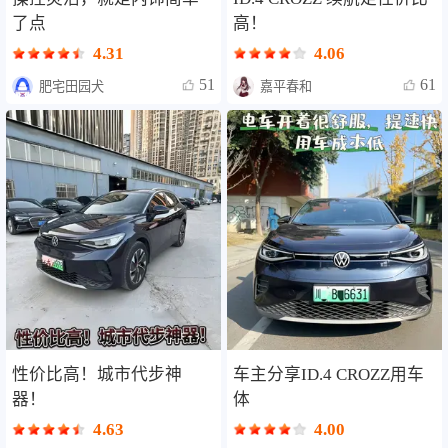
了点
高！
4.31
4.06
51
61
肥宅田园犬
嘉平春和
性价比高！城市代步神
车主分享ID.4 CROZZ用车
器！
体
4.63
4.00