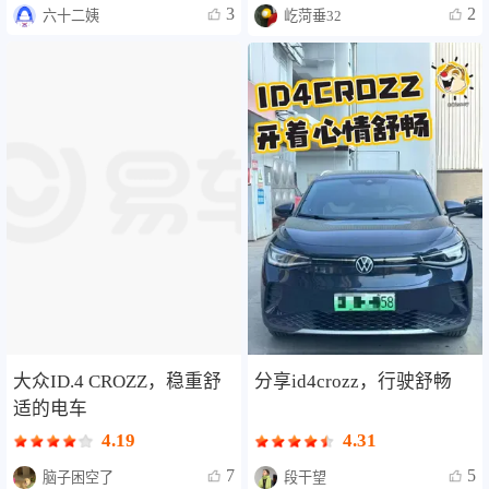
3
2
六十二姨
屹菏垂32
大众ID.4 CROZZ，稳重舒
分享id4crozz，行驶舒畅
适的电车
4.19
4.31
7
5
脑子困空了
段干望