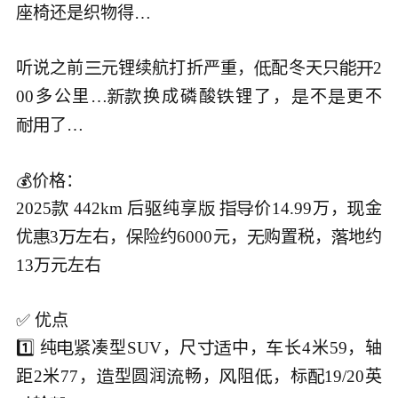
座椅还是织物得…

听说之前
元锂续航打折严重，
配冬天只
2




00多公里…
换成磷酸
锂了，
不
更不





了…



💰价格：

2025
 442km 后
纯享
价14.99万，
金






优
3
左右，
险约6000元，
购置税，
地约





13万元左右

✅ 优点

1️⃣ 纯
凑型SUV，尺
中，
长4米59，轴





距2米77，
型圆润
畅，
阻
，标
19/20英




