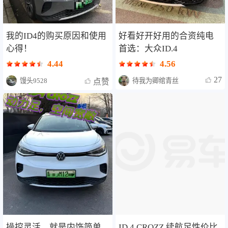
我的ID4的购买原因和使用
好看好开好用的合资纯电
心得！
首选：大众ID.4
4.44
4.56
27
馒头9528
待我为卿绾青丝
点赞
操控灵活，就是内饰简单
ID.4 CROZZ 续航足性价比