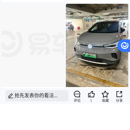
id4crozz一年半使用报告
跟风换电车，ID.4 CROZZ
抢先发表你的看法...
评论
1
收藏
分享
性价比高
4.63
4.13
2
3
灬大米
高泽芳