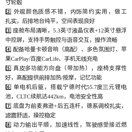
轮


2️⃣ 
颜
感
错，
简约
用，做工








，后
地台纯平，空间表
良





3️⃣ 
舱布局
晰，5.3英寸
晶仪表+12英寸
浮




中控
，支持手势
控与
音交互，
作流





4️⃣ 
哈曼
顿音响（
）、
色氛
灯、苹







果CarPlay/百
CarLife、
机无
电





5️⃣ 真
功
方向
（带加热），
椅支撑性





，高
供
加热/按摩，记忆功能






6️⃣ 单
机后
，搭
宁德时
55.7
元锂







池，CLTC续航达442km，电池
全性


7️⃣ 底盘为
麦
逊+后
连杆，德
校
，







舒
，操控
定





8️⃣ 动力
出平顺，加
线性，驾
受接近燃



