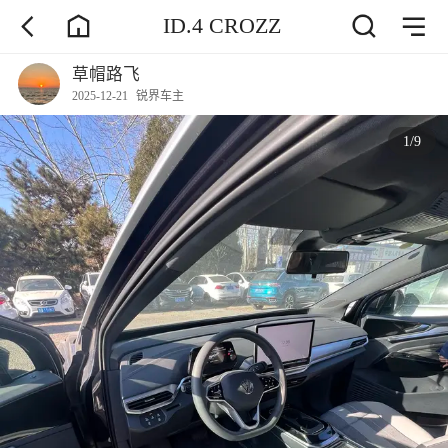
ID.4 CROZZ
草帽路飞
2025-12-21
锐界车主
1
/
9