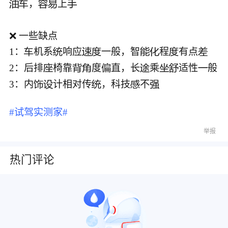
，
上





❌ 一些缺点

1：
机系
响应
一般，智
程
有点








2：后排
椅靠
度
直，长
乘
适性
般  









3：内
计相对传
，科技
不





#试驾实测家#
举报
热门评论