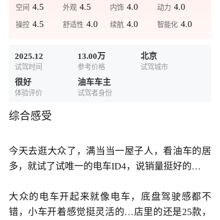
4.5
4.5
4.0
4.0
空间
外观
内饰
动力
4.5
4.0
4.0
4.0
操控
舒适性
续航
智能化
2025.12
13.00万
北京
试驾时间
参考价格
试驾城市
很好
油车车主
体验评价
试驾者身份
综合感受
今天去逛大众了，满当当一屋子人，看油车的居
多，就试了试唯一的电车ID4，说销量挺好的…

大众的电车开起来就像电车，底盘驾驶感都不
错，小车开着感觉挺灵活的…店里的还是25款，