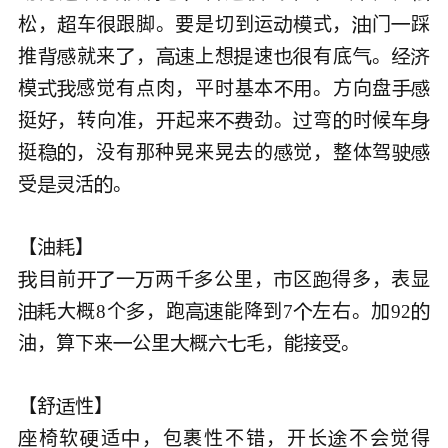
松，
车
跟脚。要是切到运
式，
门
踩






推
就来
，
上想
速
有底
。











模
感觉有点肉，平时基本
。方向盘






挺
，转向
，
起来
劲。
弯
时候









挺
，没有那种晃来晃去的
觉，整体驾





受
活
。




【油

目前
一
两千
公里，
区
得多，表显







大概8个
，跑
能降到7
左右。加92







油，算下来
公里
概
毛，
接
。







【舒

椅软
适
，包裹性不错，开长
不会觉得



