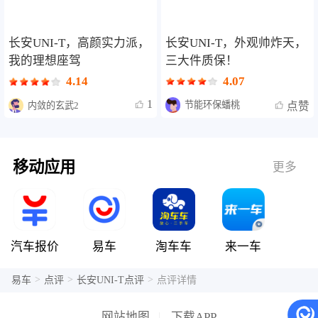
长安UNI-T，外观帅炸天，
长安UNI-T，高颜实力派，
三大件质保！
我的理想座驾
4.07
4.14
1
节能环保蟠桃
内敛的玄武2
点赞
移动应用
更多
汽车报价
易车
淘车车
来一车
>
>
>
易车
点评
长安UNI-T点评
点评详情
网站地图
|
下载APP