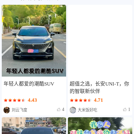
年轻人都爱的潮酷SUV
超值之选，长安UNI-T，你
的智联新伙伴
4.43
4.71
4
1
刘云飞度
大米饭好吃