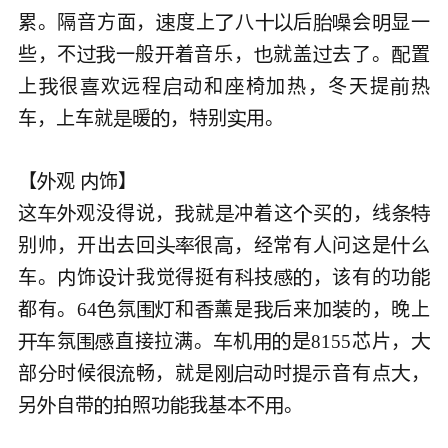
累。隔音方面，
度上
八
后
会
显一







些，不
一般
着音乐，
就盖
去了。
置






上
很
欢远程
动和
椅加热，冬天提
热





车，上车就
暖
，特别
用。




【
观 
饰】



这
观没得说，
就
冲着这
买
，线








别帅，开出去回
很
，经常有人问这是
么




车。
饰
计我觉得挺有
技
，该有的功






都有。64
氛
和
薰是
后来加
的，晚上






氛
直接拉满。
机
是8155芯片，








部
时候
畅，就是
动时
示音有点
，







另
自带
拍照功
我基
不
。




