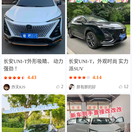
长安UNI-T，外观时尚 实力
长安UNI-T外形吸睛、 动力
派SUV
强劲 ！
4.14
4.43
12
2
胖有胖的好
炸天KJS