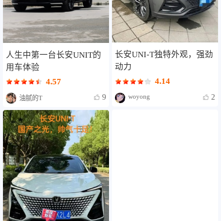
长安UNI-T独特外观，强劲
人生中第一台长安UNIT的
动力
用车体验
4.14
4.57
woyong
2
9
油腻的T