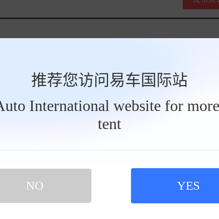
光L
推荐您访问易车国际站
tAuto International website for more
续航
5km
购车时间
2025-12
tent
，有新能源界BBA的感觉，又没有新能源化外观，既不像界字辈的鼓包圆脸
了大电池，平常上下班周末出去玩就用纯电优先，而且最近油价涨了，平时
，过年开回老家1400多公里发动机就派上用场了，排队的服务区就加油
一半扔路上 3、内饰很舒服，特别是白内饰比想象中的好打理，白色真木
NO
YES
查看完整点评>>