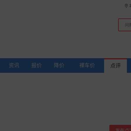
资讯
报价
降价
裸车价
点评
发布点