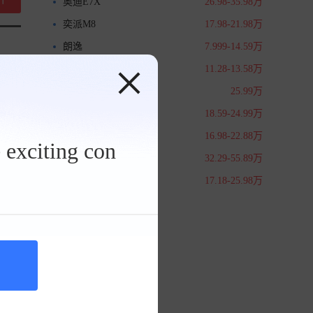
奥迪E7X
26.98-35.98万
奕派M8
17.98-21.98万
朗逸
7.999-14.59万
星光L
11.28-13.58万
小米澎程N70
25.99万
本田CR-V
18.59-24.99万
RAV4荣放
16.98-22.88万
 exciting con
奥迪A6L
32.29-55.89万
凯美瑞
17.18-25.98万
，也
彻底
，下高
是真