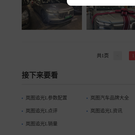
共
1
页
<
1
接下来要看
岚图追光L参数配置
岚图汽车品牌大全
岚图追光L点评
岚图追光L资讯
岚图追光L销量