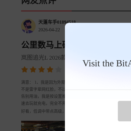
网友点评
天蓬车手01894518
2026-04-22
公里数马上破万，说说岚图追
岚图追光L 2026款 1.5T 410km Max
Visit the Bi
4.43
裸车价
27.9万元
满意： 1、我是因为外观才关注到这车，起码长在我的点上
不是雷字辈网红脸，不过外观这东西千人千面 2、插混又配
告别用油，我是按设置推荐的80%上限，一周充一次完全够了
速去玩就充电，完全不用看着里程省着用电，更没必要担心跑
好看，低调中带点高级，而且手感很好，没事在车上就喜欢