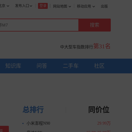
北京
发布入口
登录
网站地图
移动应用
出版
第31名
中大型车指数排行
知识库
问答
二手车
社区
总排行
同价位
小米澎程N90
29.99万
评