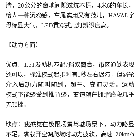
，20公分
地
隙过
慌，4米6
车长，







给人
种沉
感，
尾
又有
儿，HAVAL字






母标显
气，LED贯穿
灯辨识度
。





【动力方面】

优
：1.5T
动机
配7
双
合，
通勤表现







还可以，
准
起
时有1秒左右迟滞，但涡





介入后
力随叫随到，超
、变道
活。运动



下
受到推背
，变
在拥
路段
乎









挫。



缺
：
觉
极限场
驾
场景
，动力
显








足，
开空
爬坡时动力疲软，
速120km/h




