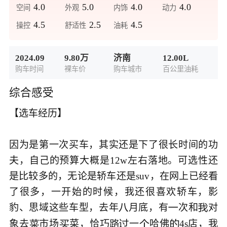
4.0
5.0
4.0
4.0
空间
外观
内饰
动力
4.5
2.5
4.5
操控
舒适性
油耗
2024.09
9.80万
济南
12.00L
购车时间
裸车价
购车城市
百公里油耗
综合感受
【选车经历】

因为是第一次买车，其实还是下了很长时间的功
夫，自己的预算大概是12w左右落地。可选性还
是比较多的，无论是轿车还是suv，在网上已经看
了很多，一开始的时候，我还很喜欢轿车，影
豹、思域这些车型，去年
月底，有
次和
对



象去
市场
菜，恰巧
一
哈佛
4s店，我





