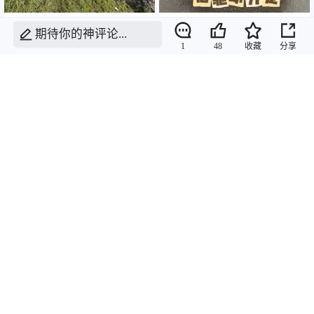
独特外观+丰富配置，哈弗
哈弗大狗，国产SUV中的越
期待你的神评论...
大狗
野王者
1
48
收藏
分享
4.14
4.07
22
Leeuw
6
阿心心
非法广告
内容低俗
血腥暴力
反动言论