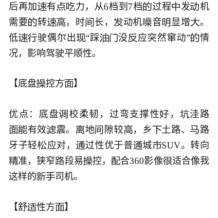
后再加
有
力，从6档到7档
过程
发
机






需要
转
，时
长，
动机
音
显增
。








低
驶偶尔出
“踩
没
应突然窜动”
情







况，影响驾驶平顺性。

【底盘
控方
】



优点：底盘
校柔韧，过弯支撑性
，
洼路



有效
震。
地
隙较
，乡
土路、
路








牙子轻
应对，
过性优于普
城
SUV。转向




准，狭窄
段易
控，
合360影像
适合像我





这样的
司机。



【舒
性方
】


