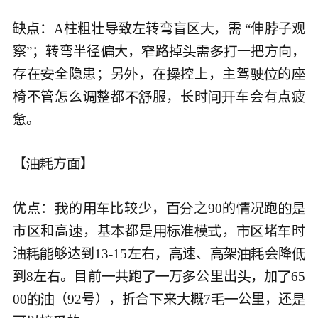
缺点：A柱粗壮导致左转弯盲区
，需 “伸脖子观

察”；转弯半径
大，
路掉
需
一把方向，





存在
全隐患；另
，在
控上，主驾
的






椅不管怎么
整都
服，长时
车会有点疲





惫。

【
方
】




优点：
的
比较少，
之90的
况跑








市
和高
，基
都是
准
，
堵
时










油
够达到13-15左右，
速、
架
会降







到8左右。目前
共跑
万
公里出
，加
65






00
（92号），折合
来
概7
公里，还






