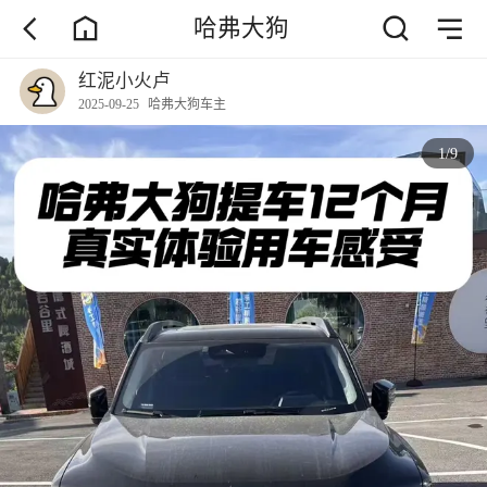
哈弗大狗
红泥小火卢
2025-09-25
哈弗大狗车主
1
/
9