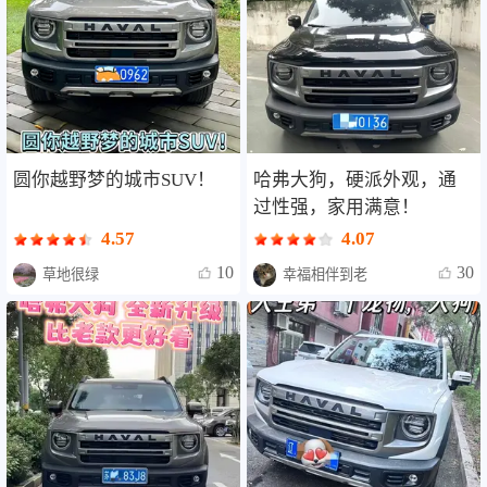
圆你越野梦的城市SUV！
哈弗大狗，硬派外观，通
过性强，家用满意！
4.57
4.07
10
30
草地很绿
幸福相伴到老