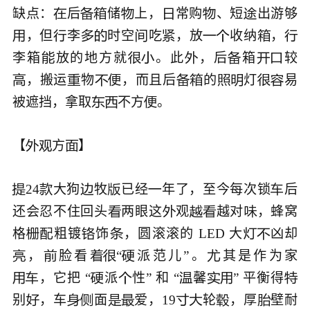
缺点：
后
储
上，
常购
、短
出游够







，但
李
时空
吃
，放
收纳
，










李箱
放的地方就
。此
，后
箱
较







，搬运
物
，而且后
的
灯
易










被遮挡，拿取
不方
。




【
方
】




24
大狗
牧
已经
年了，至今每次锁
后






还会忍不住回头
两眼这
观
越对
，蜂窝





格
粗镀
饰
，圆滚滚的 LED 大
凶却






，
脸看
“
派范儿”。
其是作为家






，它把 “
派
性” 和 “
馨
” 平衡得








别
，车
面
爱，19
轮
，厚
壁耐








