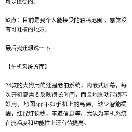
可以接
的。


缺
：目
是
人
接受
耗
 ，
觉没










有可
的地方。



最后
还想说一


【
机
方
】





24
大狗
的还
老
统，
嵌
幕，每









次
机都需要反映
长时
，而且地图功能





好
，地图app
如
机上
德，缺少
提







醒，红
读秒，车道
息
，我
为车机
统






畅
和功
性上还有待
。





