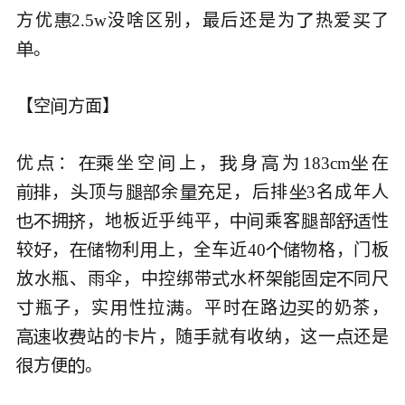
方优
2.5w没啥区别，最后还是为
热爱
了



。


【空
方面】


优
：
坐空
上，
身
为183cm
在







，
顶与
余
足，后排
3名成年人








拥
，地板近乎纯平，
乘客
部
性








较
，
物利
上，全车近40
物格，门板






放水瓶、雨伞，中控绑带
水杯架
固
同尺




瓶子，实
性拉
。平时
路
的奶茶，






收
站的
片，随
就有收纳，这一
还是






方便
。


