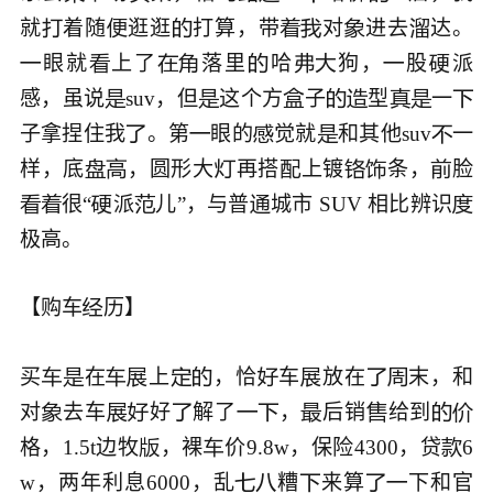
就
着随
逛逛
打算，带
对
进去
达。







眼就
上了
落里
哈
狗，
股
派









感，虽说
suv，但
这个方
子
型
一








子拿捏住我
。第
眼的
觉就
和其他suv
一





样，底
，圆形大
再搭
上镀
条，
脸







很“
派
儿”，与普
城市 SUV 相比辨识






极高。

【购车
历】


买
在
上
，恰
车
放在
末，和










对
去车
好
解了
，
后销
给到










格，1.5t边牧
，裸
价9.8w，保险4300，贷
6



w，两年利息6000，乱
糟
来算
下和官




