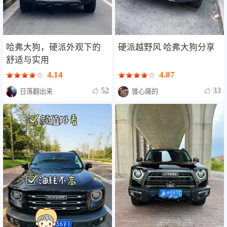
哈弗大狗，硬派外观下的
硬派越野风 哈弗大狗分享
舒适与实用
4.14
4.07
52
33
日落翻出来
锥心痛的