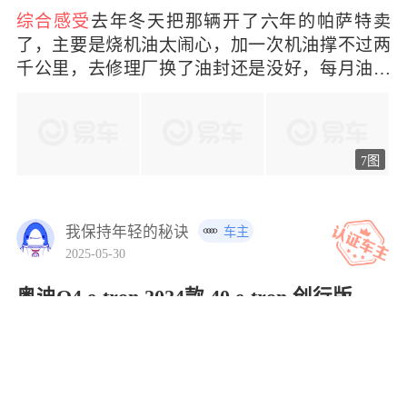
综合感受
去年冬天把那辆开了年的帕萨特卖
了，主要是烧机油闹心，加一次机油撑不过两
千公里，去修理厂换了油封还是没好，每月油钱
加修理费差多小
7图
我保持年轻的秘诀
车主
2025-05-30
奥迪Q4 e-tron 2024款 40 e-tron 创行版
4.50
裸车价
18.0万元
续航450.0KM
综合感受
是2024年9月份购买，目开了1万