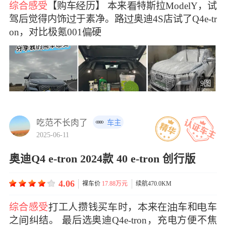
综合感受
【购车历】 本来特斯拉ModelY，试
驾后觉得内饰于素净。路奥迪4S店试了Q4e-tr
on，对比极氪001硬
9图
吃范不长肉了
车主
2025-06-11
奥迪Q4 e-tron 2024款 40 e-tron 创行版
4.06
裸车价
17.88万元
续航470.0KM
综合感受
工人攒钱买时，来在车和车
之纠结。 最后选奥迪Q4e-tron，充电方便不焦