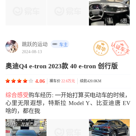
6图
跳跃的运动
车主
2024-08-13
奥迪Q4 e-tron 2023款 40 e-tron 创行版
4.06
裸车价
22.6万元
续航420.0KM
综合感受
购车经历: 开始算买动车时候，
心里限遐想，特斯拉 Model Y、比亚迪唐 EV
啥的，都在