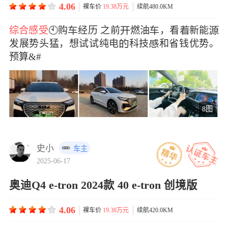
4.06
裸车价
19.38万元
续航480.0KM
综合感受
🕙购经历 之前燃油，看新能
发展势头猛，想试试纯电科技和省钱优势。
预算&#x
8图
史小
车主
2025-06-17
奥迪Q4 e-tron 2024款 40 e-tron 创境版
4.06
裸车价
19.38万元
续航420.0KM