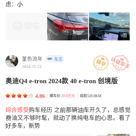
虑：
9图
堇色流年
车主
2024-11-22
奥迪Q4 e-tron 2024款 40 e-tron 创境版
4.06
裸车价
20.9万元
续航520.0KM
综合感受
购车经历 之那辆车开久了，总感觉
油又够时髦，就了换纯电车心思。看了
多车，新势