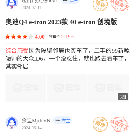
超群的美短6061
车主
2024-07-11
奥迪Q4 e-tron 2023款 40 e-tron 创境版
4.00
裸车价
24.4万元
综合感受
因为隔壁邻居买车，二的99新嘎
嘎帅的众ID6，个没忍住，就也跑去看车，
其邻居
6图
余温MjiKVN
车主
2024-06-14