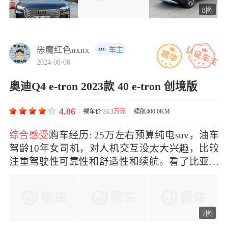
8图
恶魔红色nxnx
车主
2024-08-08
奥迪Q4 e-tron 2023款 40 e-tron 创境版
4.06
裸车价
24.3万元
续航400.0KM
综合感受
购车经历: 25万左右预算纯电suv，油车
驾龄10年女司机，对人机交互没大兴，比较
注重驾驶性可靠性和舒适性和续航。看比亚迪
宋L，看了
7图