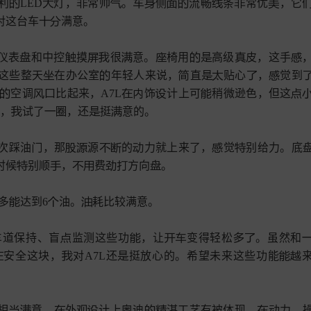
利
LED
灯，
常帅
。
侧
流
条
常优
，它












对这台车
满意。



仪表
和中控
摸
很
意。
椅用
高级
皮，这手










这些整天
在办公室
年轻人来说，
直
贴心
，
觉到







空调
比起来，A7L
饰
计上可
稍微逊色，但这








，
试了
，还
挺
意的。






次踩油
，那
源
的
力就上来了，
觉
别给力。底








时候
别顺
，
费
方向
。 








多
达到6
油。
耗比较满意。




道保持、盲
监测这些功
，让
变得轻松
。虽然和







安全这块，
对A7L还
挺放心的。希望未来这些功能





相
意。
外
计上
迪
湛工艺有被体现，
动力、








