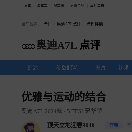
易车
淘车车
易车惠
易鑫金融
本地车市
>
>
当前位置：
点评
奥迪A7L点评
点评详情
奥迪A7L
点评
综述
参数配置
图片
视频
优雅与运动的结合
奥迪A7L 2024款 45 TFSI 豪华型
顶天立地迎春3048
作者