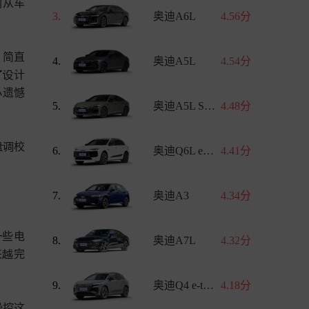
们从车
3.
奥迪A6L
4.56分
，简直
4.
奥迪A5L
4.54分
计


遗憾

5.
奥迪A5L Sportback
4.48分
校


6.
奥迪Q6L e-tron
4.41分
7.
奥迪A3
4.34分
些电

8.
奥迪A7L
4.32分
来
完

9.
奥迪Q4 e-tron
4.18分
操控这