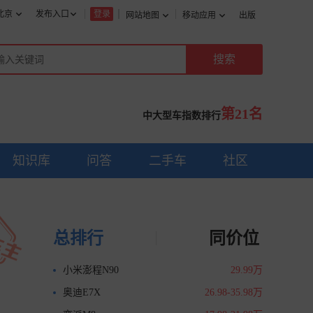
北京
发布入口
登录
网站地图
移动应用
出版
第21名
中大型车指数排行
知识库
问答
二手车
社区
总排行
同价位
小米澎程N90
29.99万
奥迪E7X
26.98-35.98万