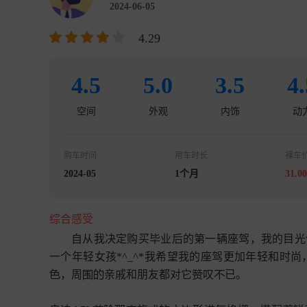
2024-06-05
4.29
4.5
5.0
3.5
4.
空间
外观
内饰
动
购车时间
用车时长
裸车
2024-05
1个月
31.0
综合感受
自从我决定购买毕业后的第一辆座驾，我的目光
一个年轻女孩*^_^*我希望我的座驾更加年轻和时
，周
亲戚和朋友都对它
叹
已。





