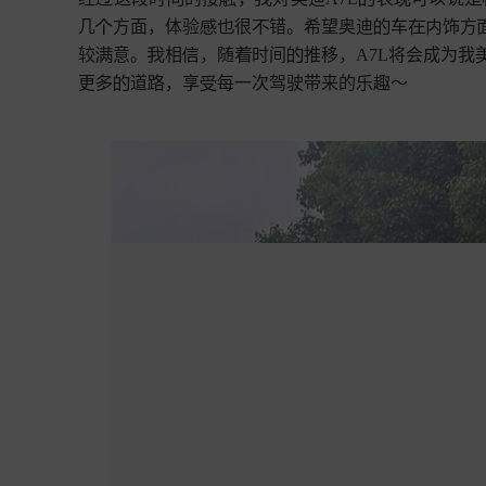
几
方面，体验
很
错。希望奥迪
车
饰方







较
意。
相
，随
时间
推移，A7L将会成为我





更
道
，享
每一次驾驶带来的乐
～




