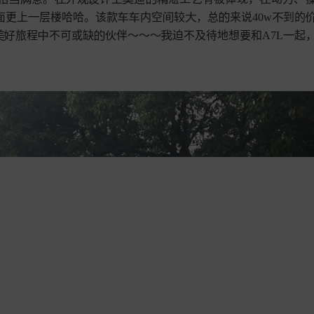
更上
层楼哈哈。该款
内空
较
，总
来说40w
到的








旅程
不可或缺
伙伴～～～
迫不及待地想要和A7L
起





