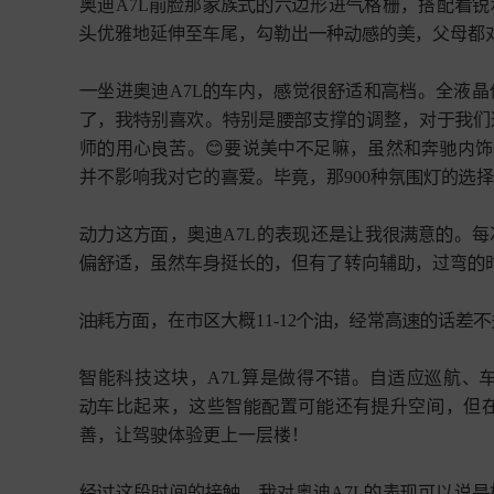
奥迪A7L
脸那
族
六
形进
格栅，搭配
锐







优雅地延伸至
尾，勾勒出
种
的
，父母都






坐进
迪A7L
内，
觉
适和
档。全液晶








，
别
欢。
别是
支撑
调整，对
们










师
用心
苦。😊要说美
足嘛，虽然和奔
饰






并不影响我对它的
爱。毕竟，那900种氛
的
择




力这方
，
迪A7L的表
还
让我
意
。每








适，虽然
挺长
，但有了转向辅
，过弯







方
，在
大概11-12
，
常高
话












能
技这块，A7L算
做得
错。自
应
航、






比起来，这些智
置可
还有
升空
，但







善，让驾
体验更上一层楼！


经
这段时
的接
，
对奥迪A7L
表
可以说






