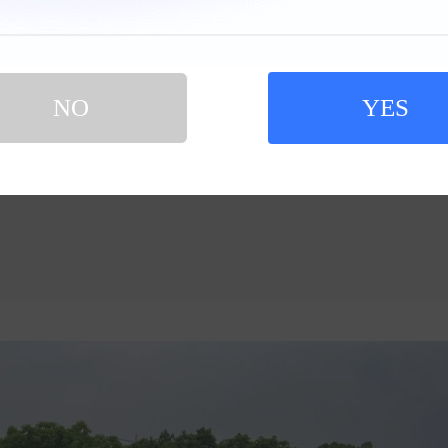
NO
YES