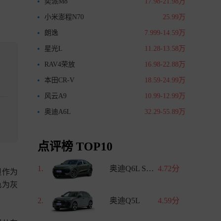
奕派M8
17.98-21.98万
小米澎程N70
25.99万
朗逸
7.999-14.59万
星光L
11.28-13.58万
RAV4荣放
16.98-22.88万
本田CR-V
18.59-24.99万
风云A9
10.99-12.99万
奥迪A6L
32.29-55.89万
点评榜 TOP10
1.
奥迪Q6L Sportback e-tron
4.72分
但作为
为灰

2.
奥迪Q5L
4.59分