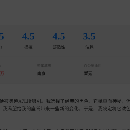
5
4.5
4.5
3.5
力
操控
舒适性
油耗
价
购车城市
百公里油耗
0万
南京
暂无
便被奥迪A7L所吸引。我选择了经典的黑色，它稳重而神秘，
尚，我渴望给我的座驾带来一些新的变化。于是，我决定将它改