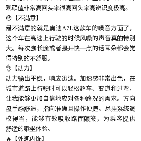
观颜
非常
回
很
回头
辨识
极
。










😓【
意】



最
意
就是
迪A7L这
的
音方
，









这
车
速上
驶
时候
的声音真
别









。每次
长
或者
快
的话耳朵都会觉







得
别
舒服。




👌【

力
出平
，响应迅速。加速
常出
，







城市道
上
时可
轻
车、变道和
弯，







让我
够更加自信地应对各种路况
需求。方向


手
适，
向
确且
作便
。悬
统










校得
，能够有效
收路
簸，为乘客
供





的
体验。





🔥【
内


