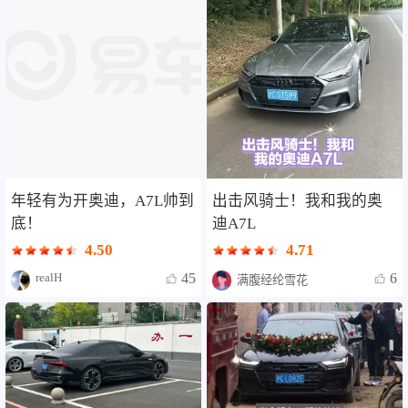
年轻有为开奥迪，A7L帅到
出击风骑士！我和我的奥
底！
迪A7L
4.50
4.71
realH
45
6
满腹经纶雪花