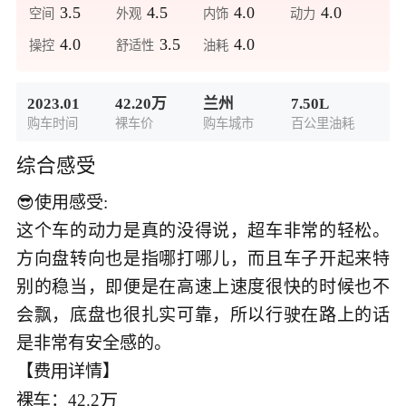
3.5
4.5
4.0
4.0
空间
外观
内饰
动力
4.0
3.5
4.0
操控
舒适性
油耗
2023.01
42.20万
兰州
7.50L
购车时间
裸车价
购车城市
百公里油耗
综合感受
😎使用感受:

这个车的动力是真的没得说，超车非常的轻松。
方向盘转向也是指哪打哪儿，而且车子开起来特
别的稳当，即便是在高速上速度很快的时候也不
会飘，底盘也很扎实可靠，所以行驶在路上的话
是非常有安全感的。

【费
详情】


裸
：42.2

