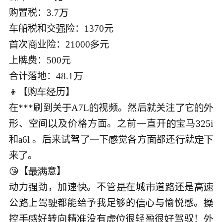
购置税：3.7

车船税和交

次
业险：21000
元




上
费：500元


合计落地：48.1

👦【购
历】



在***刷到关
A7L
视频。然后就关注
它





形、空间
及价格方面。之前
直开
宝马325i 



和a6l 。后来试驾
下
觉各方
都还
就







来
。


😘【
意】



动力
劲，加速
。不管
在城
道
还是







公
上驾
都能给予我足够的
心与愉悦感。




控
好转向精
没有
很轻
很
驾驭！







