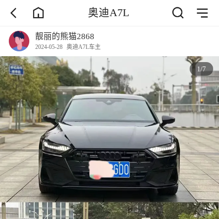
奥迪A7L
靓丽的熊猫2868
2024-05-28
奥迪A7L车主
1
/
7