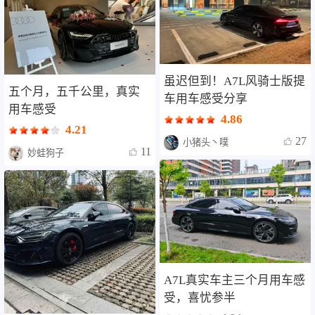
虽迟但到！A7L风骑士版提
五个月，五千公里，真实
车用车感受分享
用车感受
4.86
4.21
27
小猪头丶噗
11
妙蛙狗子
A7L真实车主三个月用车感
受，喜忧参半