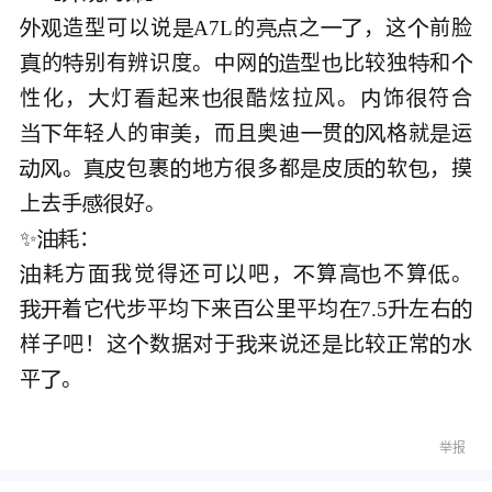
造型可以说
A7L的
之
，这
前脸








的
别有辨识度。
网
型
比较独
和








性化，
灯
起来
酷炫拉风。
饰
符合






年轻人的审
，而且奥迪
贯
格就
运







。
包裹
地方
多都
皮
软
，摸










上去手
好。



✨


耗方
我觉得还可
吧，
算
不算
。







着它
步平均下来
公里平均
7.5
左右







样子吧！这
数据对于
来说还
比较
常
水





平
。

举报