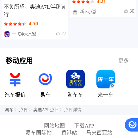
4.21
不负所望，奥迪A7L伴我前
30
新人小崽
行
4.50
27
一飞冲天水蜜
移动应用
更多
汽车报价
易车
淘车车
来一车
>
>
>
易车
点评
奥迪A7L点评
点评详情
网站地图
|
下载APP
易车国际站
|
香港站
|
马来西亚站