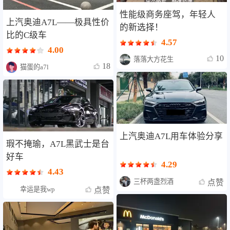
性能级商务座驾，年轻人
上汽奥迪A7L——极具性价
的新选择！
比的C级车
4.57
4.00
10
落落大方花生
18
猫蛋的a7l
上汽奥迪A7L用车体验分享
瑕不掩瑜，A7L黑武士是台
好车
4.29
4.43
三杯两盏烈酒
点赞
幸运是我wp
点赞