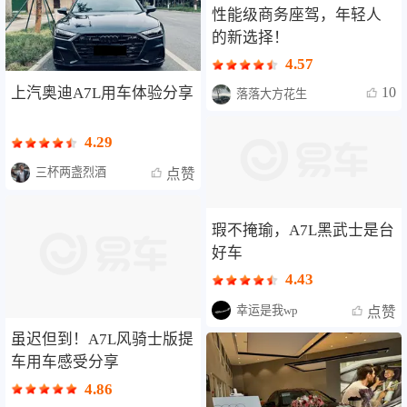
性能级商务座驾，年轻人
的新选择！
4.57
上汽奥迪A7L用车体验分享
10
落落大方花生
4.29
三杯两盏烈酒
点赞
瑕不掩瑜，A7L黑武士是台
好车
4.43
幸运是我wp
点赞
虽迟但到！A7L风骑士版提
车用车感受分享
4.86