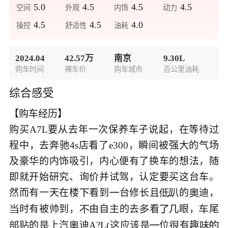
5.0
4.5
4.5
4.5
空间
外观
内饰
动力
4.5
4.5
4.0
操控
舒适性
油耗
2024.04
42.57万
南京
9.30L
购车时间
裸车价
购车城市
百公里油耗
综合感受
【购车经历】

购买A7L要从去年一次保养车子说起，在等待过
程中，去奔驰4s店看了e300，瞬间被强大的气场
及豪华的内饰吸引，内心便有了换车的想法，随
即就开始研究、询价并试驾，认定要买这台车。
然而有一天在楼
看到
台修长且
的
迪，





时有被帅到，
由自主的去
看
眼，
尾






贴的
上汽
迪A?L(这应该
位
有趣







