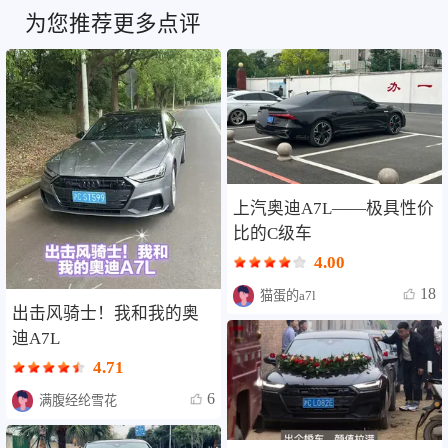
为您推荐更多点评
上汽奥迪A7L——极具性价
比的C级车
4.00
18
猫蛋的a7l
出击风骑士！我和我的奥
迪A7L
4.71
6
满腹经纶雪花