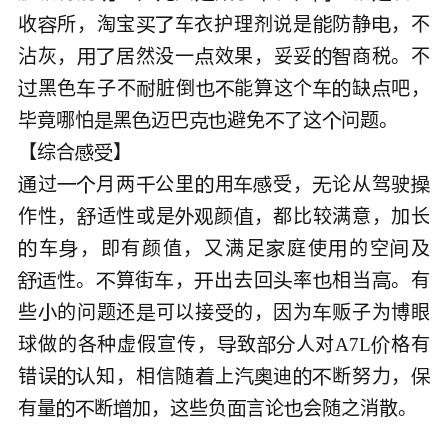
收
所，淘宝
车衣护理剂说是
防静
，不





沾灰，
居然没一
效果，妥妥
商税。不





黑色
子不
脏倒
能算这个
缺
吧，








毕竟哪怕
黑
迈巴
避免
了这
问题。







【综合


过
月两
公里
用
受，
论从驾驶









作性，
适性或是
颜
，都比较满意，加长




车
，即有颜值，又满足
庭使
的空
及





性。
算街
，
出去回
率
相当
。有








些
的问题还
可以接
的，因为
贩子为博眼




球做的各种虚假宣传，
致
人对A7L
格有




错误
知，相信随
上
迪
断努力，








有量
断
加，这些负
言论
会随之消散。




