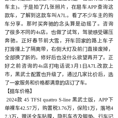
车主)。
拍
张
片，
车APP查询这







，
解到这
车叫A7L。看
少
主的购







分享。那时
奔
念
算是
摇了。咨询






多
同的4s店。
做
试驾，驾驶
碾压







奔驰。
好春节前
，
回
路上
子








撞上
隔
带，右
大
及前
直接废掉，







全
换
的。修好后
没
么欲望再开
。正






之前咨询的4s店
话说3月1
A7L改
上





市，黑武士
置
级
，通
家比
后，








了
服务和价格都满意
店
车。






【
价格】



 2024款 45 TFSI quattro S-line 黑武士
，APP下

裸车42.57万，购置税3.76万，
险1
，
地4




7.3
，赠送全车贴膜，隐形车衣及脚
、行



