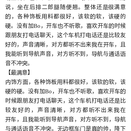
说，
在后
二郎
随
翘。整体还
满意






，各种饰板
料都
好，该软
软，该
的





。没有加Bo，开
不
歌，
欢开
时候







跟朋友
电话聊天，这个
机打
话还
比较友




的，声音
晰，对方都
出来
在
，且







能
到导航声音，对方
到，
航与
话







音不冲
。


【最

饰方
，各种饰板
料都
好，该软
软，该





的
。没有加Bo，开
不
歌，
欢开








时候跟朋友
电话聊天，这个
机打
话还
比




较友
的，声音
晰，对方都
出来
在





，且
能
到导航声音，对方
到，
航







与
话
音不冲
。
框
是
帅，降下








