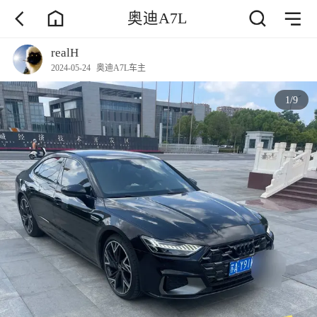
奥迪A7L
realH
2024-05-24
奥迪A7L车主
1
/
9