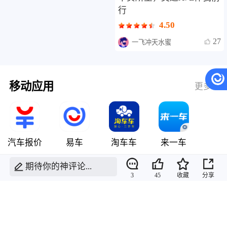
行
4.50
27
一飞冲天水蜜
移动应用
更多
汽车报价
易车
淘车车
来一车
期待你的神评论...
>
>
>
易车
点评
奥迪A7L点评
点评详情
3
45
收藏
分享
网站地图
|
下载APP
易车国际站
|
香港站
|
马来西亚站