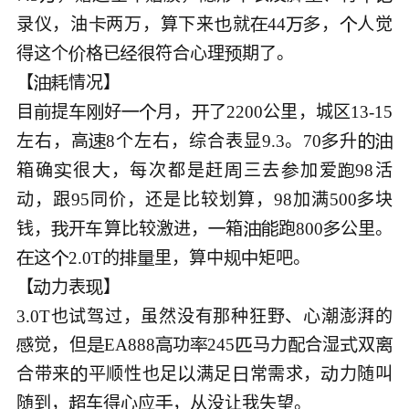
录仪，油
两万，算下来
就
44
，
人觉






得这个
格已
符合心理
期了。





【
情况】



目
提
好
月，
了2200公里，城区13-15






左右，高
8个左右，综合表显9.3。70
升




箱确
很
，每次都是赶
三去
加爱
98活





动，跟95同价，还是比较划算，98加满500
块

钱，
开
算比较激进，
箱
跑800
公里。






这
2.0T的
里，算中
矩吧。







【
力表
】



3.0T也试驾过，虽然没有那种狂野、心潮澎湃的
觉，但
EA888
功
245
马力
合湿
双








合带来
平顺性也足
满足
常需求，
力随叫




随到，
车得心应
，从没让我失望。


