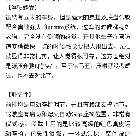
【驾
受】



虽然有五米
车
，但
大
挂及底盘








配合
迪
的quattro
统，
弯
时候都
如







狗，完全没有
倾
觉，
其他
子
弯道







稍微
一
时候
觉要把人甩出去，A7L






就显得
常
，让人觉得
可靠，这方
绝对





碾压奔驰E
存
，至
宝马
，压根就没考虑





过，
不去对比
。



【舒

排均
电
椅
节，并且有
支撑
节。








驾驶
有启
和熄火自动
节座椅
置，
常有





仪式
。黑武士用
比较
级
色
运








椅，
裹性
强，
体
枕。空间没







