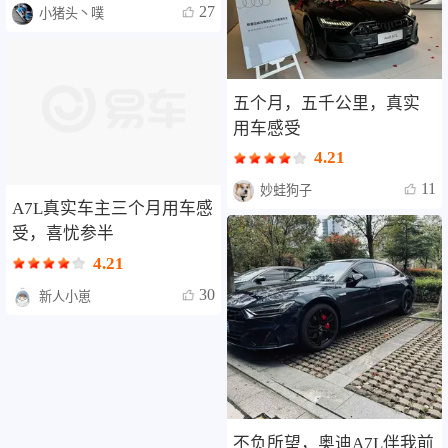
27
小猪头丶噗
五个月，五千公里，真实
用车感受
4.21
11
妙蛙狗子
A7L真实车主三个月用车感
受，喜忧参半
4.21
30
新人小崽
不负所望，奥迪A7L伴我前