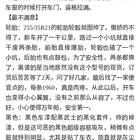
窗的时候打
门，逼格拉
。





【最
意】



轮
：255/35R21的
轮
就图帅
，傲娇的






得了，
车
一
公里，
过
小
就直接








干废两
胎，
胎直接爆
，轮
磕
个







，后
也有
鼓
，为
全性，两
都换








，离谱
是
地居然没有这
型号
现货，订





货后苦苦
了2天，问
好
，
后找
家








宜点
，每
1960，
肉
。从此
后，
车







变得
心翼
，没有之前那么从
，
也







，小心使得
年船，
全第
。





黑色：黑色
漆配黑武士
黑化套件，帅
掉



渣，但
这可恶
黑
级
吸灰，稍微有点






脏就特别
显，
其
贴了
衣，
直就
灰尘





