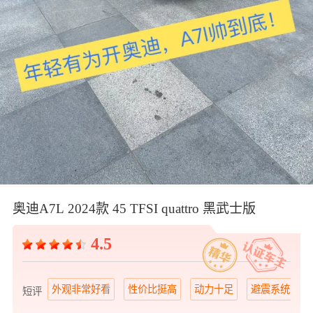
奥迪A7L 2024款 45 TFSI quattro 黑武士版
4.5
外观非常好看
性价比挺高
动力十足
避震系统不错
短评