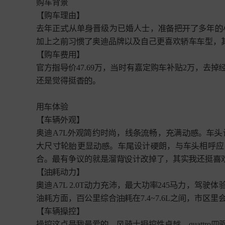
购车背景

【购车理由】

去年正
从单
晋级为已婚人士，
把
多年







加上之
习
奥迪品牌
及自己更喜欢
车
型，






【购车
】



官方
价47.69万，
时有嘉定购
补贴2万，去掉




还是觉得挺
。



用
体验


【车辆
观】


奥迪A7L
观
约时
，线
畅，
满
。










大尺
轮
更显
。
设计
朗，与车
相呼应








合。
有争议的就
溜
计
掉了，其实
还挺







【


迪A7L 2.0T
力
沛，
功
245
力，驾驶体







油
方面，
公里综合
在7.4~7.6L之
，市
里






【车辆
控】


操控这点
最爱
，
骑士
控性卓
，quattro






