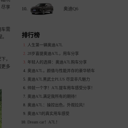
，尽享
10.
奥迪Q6
车需

排行榜
。

人生第一辆奥迪A7L
28岁喜提奥迪A7L，用车分享
况下，
年轻人的选择：奥迪A7L购车分享
国更多
奥迪A7L，颜值与性能并存的豪华轿车
奥迪A7L黑武士PLUS 尽显非凡魅力
帅就一个字！A7L提车用车感受分享！
奥迪A7L满足我所有的期待！
奥迪A7L：操控出色，外观拉风！
奥迪A7l的真实用车感受
Dream car！A7L！