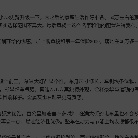
小A3更
级
，为之后
庭生活作
备。50
左右










其
选择
围
算大。
后
骑士这
名字和他
置深得我心。








销商给
优
，加上购置税和第
年保险8000，
地在46万






设计
卫，深邃
凸显
性。
身尺
修长，车
条优









，彰显整车
势。
迪A7L以其独特
，诠释豪华与运






欢目
样子。
属灰
看起来更有
感。





验舒
优雅。
公里加速
多7秒，
大街
电
里也
会









会再
一
，燃
济性优秀。整车
力与节能上均表
都很







驱
是其
点，加上底
调校到位。两者
配合，确
各







