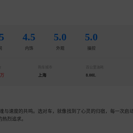
5
4.5
5.0
5.0
间
内饰
外观
操控
价
购车城市
百公里油耗
0万
上海
8.00L
魂与速度的共鸣。选对车，就像找到了心灵的归宿，每一次启
热烈追求。
