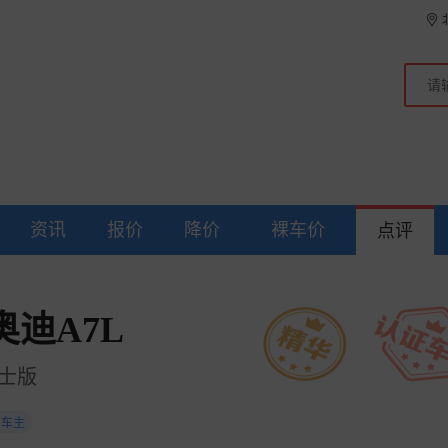
资讯
报价
降价
裸车价
点评
迪A7L
风骑士版
车主