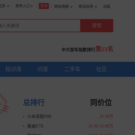
北京
发布入口
登录
网站地图
移动应用
出版
第23名
中大型车指数排行
知识库
问答
二手车
社区
总排行
同价位
小米澎程N90
29.99万
奥迪E7X
26.98-35.98万