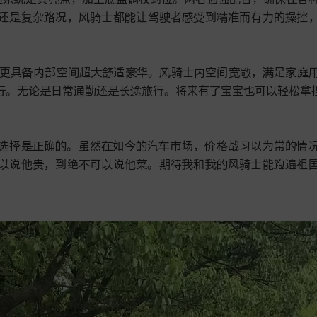
还
复杂
况，
骑士都
让驾
者
到
而有力的
控










更具
部空
超
适
华。
骑士
空间
，
足家












。无论
日常
勤还
长
旅行。将来有
宝宝
可
轻松拿捏








择
确
。虽然
如今
汽
场，
格战习以为常的










说他
，到绝
可
说他
。期待
和
风骑士能
遍祖








