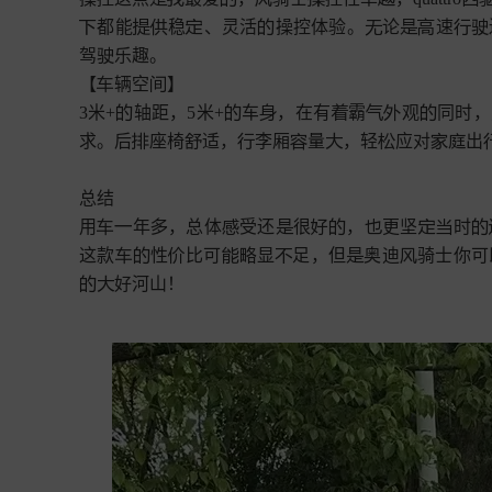
都能
稳
、灵活
操控体验。
论
速










驾
乐趣。


【
辆空
】



3米+
轴距，5米+
车
，在有
霸
观
同时，







求。后
座椅
适，
李厢
量
，轻
应对
出








总结

用
年
，总体
受还
很
，
更坚
时











这款
性
比可
显
足，但
奥迪
骑士你可








好河山！

