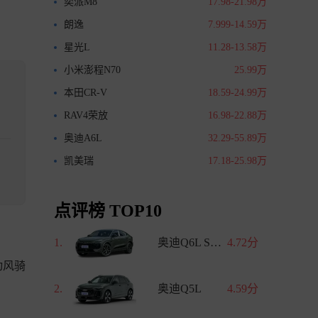
奕派M8
17.98-21.98万
朗逸
7.999-14.59万
星光L
11.28-13.58万
小米澎程N70
25.99万
本田CR-V
18.59-24.99万
RAV4荣放
16.98-22.88万
奥迪A6L
32.29-55.89万
凯美瑞
17.18-25.98万
点评榜 TOP10
1.
奥迪Q6L Sportback e-tron
4.72分
动风骑
2.
奥迪Q5L
4.59分