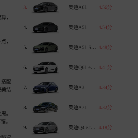
3.
奥迪A6L
4.56分
算，



4.
奥迪A5L
4.54分
点，

5.
奥迪A5L Sportback
4.48分
6.
奥迪Q6L e-tron
4.41分
，搭

7.
奥迪A3
4.34分
完
结

8.
奥迪A7L
4.32分
被甩。
错。


9.
奥迪Q4 e-tron
4.18分
种
况
