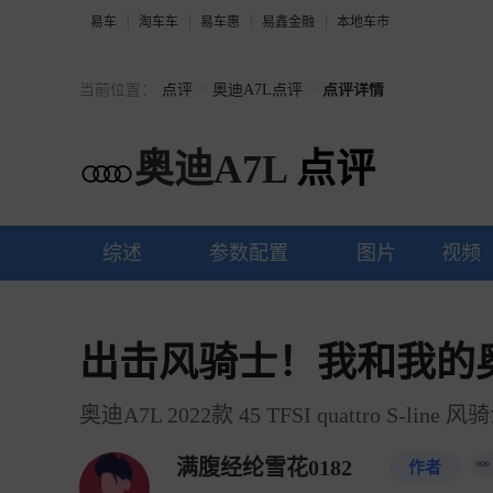
易车
淘车车
易车惠
易鑫金融
本地车市
>
>
当前位置：
点评
奥迪A7L点评
点评详情
奥迪A7L
点评
综述
参数配置
图片
视频
出击风骑士！我和我的奥
奥迪A7L 2022款 45 TFSI quattro S-line 
满腹经纶雪花0182
作者