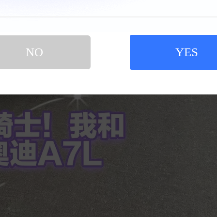
NO
YES