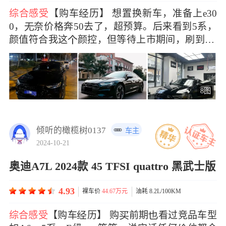
综合感受
【购车历】 想置换新车，准备上e30
0，奈价格奔50去了，超预算。后来看到5系，
颜值符合我这颜控，但等待上市期间，刷到A7
L降
8图
倾听的橄榄树0137
车主
2024-10-21
奥迪A7L 2024款 45 TFSI quattro 黑武士版
4.93
裸车价
44.67万元
油耗 8.2L/100KM
综合感受
【购车历】 购前期看过竞品车型