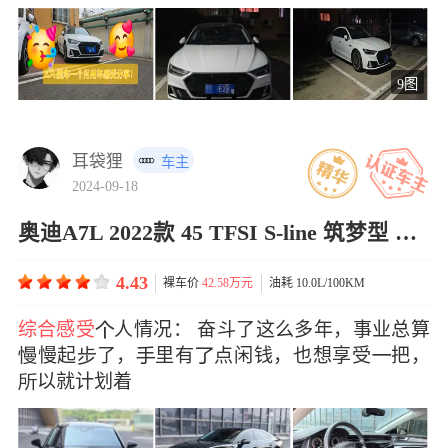
9图
耳袋狸
车主
2024-09-18
奥迪A7L 2022款 45 TFSI S-line 筑梦型 流晶套装
4.43
裸车价
42.58万元
油耗 10.0L/100KM
综合感受
人情况： 奋斗了这么多年，事业总算
慢起了，里有点闲钱，也想享受把，
以就计划着