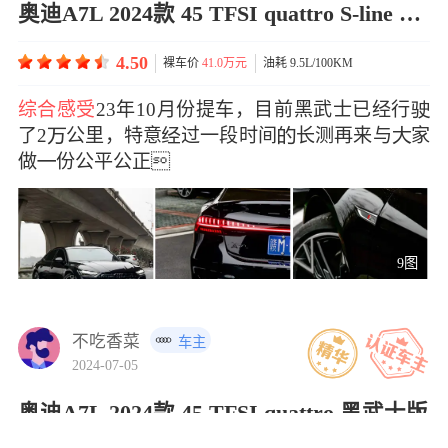
奥迪A7L 2024款 45 TFSI quattro S-line 黑武士版
4.50
裸车价
41.0万元
油耗 9.5L/100KM
综合感受
23年10月份提车，目前黑武士已经行
了2公里，特意过一段时间长测再来与家
做份公平公正
9图
不吃香菜
车主
2024-07-05
奥迪A7L 2024款 45 TFSI quattro 黑武士版