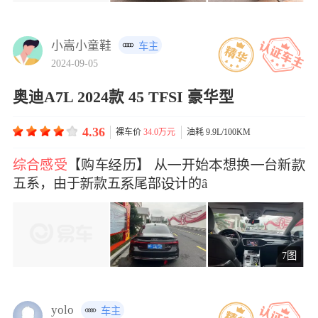
小嵩小童鞋
车主
2024-09-05
奥迪A7L 2024款 45 TFSI 豪华型
4.36
裸车价
34.0万元
油耗 9.9L/100KM
综合感受
【购车历】 从开始想换台新
五系，由于款五尾部计的â
7图
yolo
车主