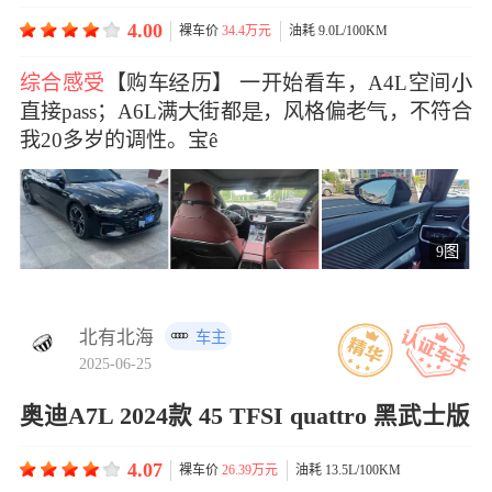
4.00
裸车价
34.4万元
油耗 9.0L/100KM
综合感受
【购车历】 一开始看车，A4L空间
直接pass；A6L满街都，风格偏老，不符合
我20多岁的调性。宝ê
9图
北有北海
车主
2025-06-25
奥迪A7L 2024款 45 TFSI quattro 黑武士版
4.07
裸车价
26.39万元
油耗 13.5L/100KM