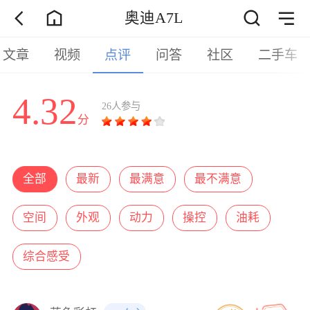
奥迪A7L
文章
视频
点评
问答
社区
二手车
4.32
26人参与
分
全部
最新
最满意
最不满意
空间
外观
动力
操控
油耗
综合感受