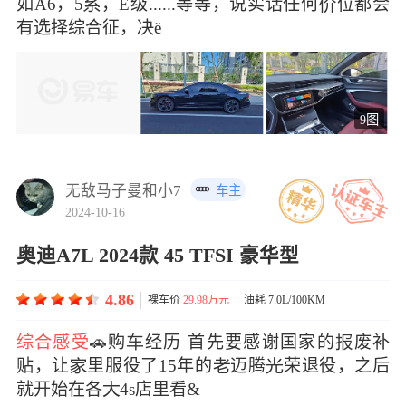
如A6，5，E级......等等，说实话任何位都会
有选择综合征，决ë
9图
无敌马子曼和小7
车主
2024-10-16
奥迪A7L 2024款 45 TFSI 豪华型
4.86
裸车价
29.98万元
油耗 7.0L/100KM
综合感受
🚗购经历 首先要感谢国家的废补
贴，让里服役了15年的迈腾荣退役，之后
就开始在各4s店里看&