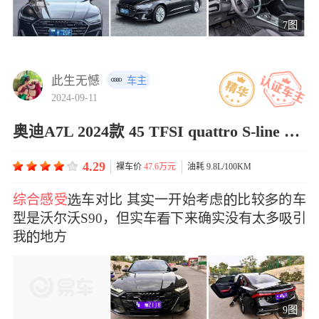
7图
此生无憾
车主
2024-09-11
奥迪A7L 2024款 45 TFSI quattro S-line 影武士版
4.29
裸车价
47.6万元
油耗 9.8L/100KM
综合感受
车对比 其一开始考虑比较的车
型是沃尔沃S90，但实车下来确实没有太多引
我地方
9图