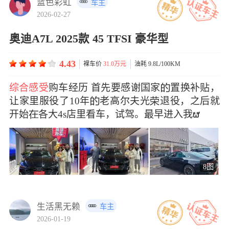
蓝色彩虹
车主
2026-02-27
奥迪A7L 2025款 45 TFSI 豪华型
4.43
裸车价
31.0万元
油耗 9.8L/100KM
综合感受
购车经历 首先要感谢国家置换补贴，
让家里服役了10年老高尔夫光退役，之后就
开始各大4s店里看车，试驾。最早进入我ຜ
8图
生活黑无赖
车主
2026-01-19