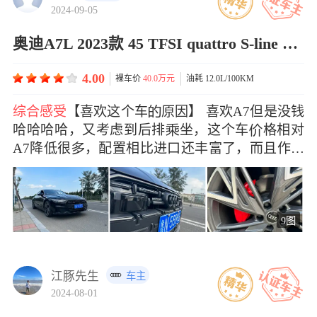
2024-09-05
奥迪A7L 2023款 45 TFSI quattro S-line 黑武士版
4.00
裸车价
40.0万元
油耗 12.0L/100KM
综合感受
【喜欢这个车原因】 喜欢A7但是没钱
哈哈哈哈，又考虑到后排坐，这个车格相对
A7降低很，配置相比进口还丰富了，而且作为
一&#x
9图
江豚先生
车主
2024-08-01