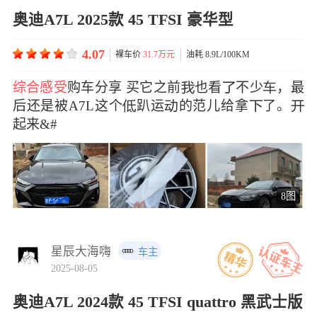
奥迪A7L 2025款 45 TFSI 豪华型
4.07
裸车价
31.7万元
油耗 8.9L/100KM
综合感受
购车分享 买它之前也看不少，最
后还是被A7L这个趴运的范儿给拿了。
起来&#x
8图
星辰大海嗨
车主
2025-08-05
奥迪A7L 2024款 45 TFSI quattro 黑武士版